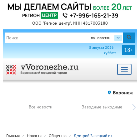
ООО "Регион центр", ИНН 4817003180
по новостям
8 августа 2026 г.
18+
суббота
Toggle
navigat
Воронеж
Все новости
Заводные выходные
Главная
Новости
Общество
Дмитрий Зарецкий из