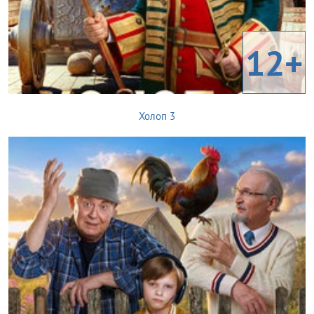
12+
Холоп 3