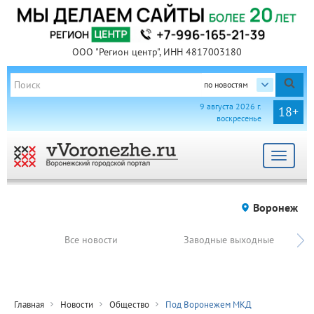
ООО "Регион центр", ИНН 4817003180
по новостям
9 августа 2026 г.
18+
воскресенье
Toggle
navigat
Воронеж
Все новости
Заводные выходные
Главная
Новости
Общество
Под Воронежем МКД