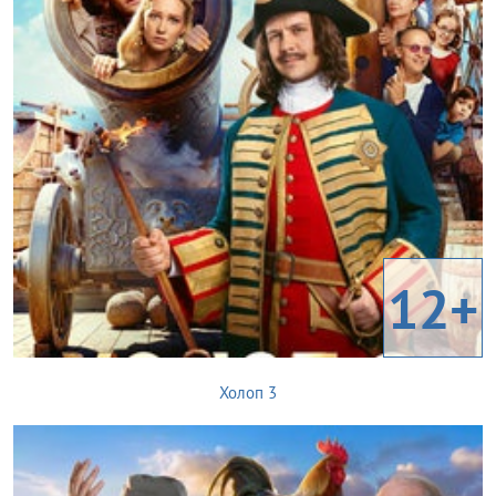
12+
Холоп 3