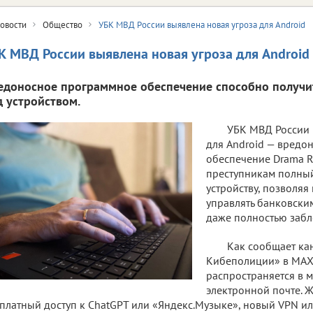
овости
Общество
УБК МВД России выявлена новая угроза для Android
К МВД России выявлена новая угроза для Android
едоносное программное обеспечение способно получи
д устройством.
УБК МВД России 
для Android — вредо
обеспечение Drama R
преступникам полный
устройству, позволяя
управлять банковск
даже полностью забл
Как сообщает ка
Кибеполиции» в МАХ,
распространяется в 
электронной почте. 
платный доступ к ChatGPT или «Яндекс.Музыке», новый VPN или