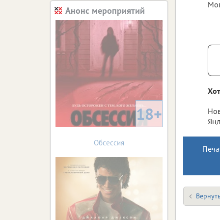
Мог
Анонс мероприятий
Хот
18+
Нов
Янд
Обсессия
Печа
Вернуть