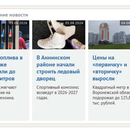
ние новости
05.08.2026
05.08.2026
04.0
топлива в
В Аннинском
Цены на
еже
районе начали
«первичку» и
или до
строить ледовый
«вторичку»
литров
дворец
выросли
смягчают
Спортивный комплекс
Квадратный метр в
ия на
возведут в 2026-2027
Воронежской обла
ензина.
годах.
подорожал до 125,
тыс. рублей.