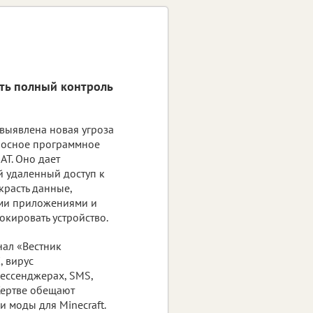
ть полный контроль
выявлена новая угроза
носное программное
AT. Оно дает
 удаленный доступ к
 красть данные,
ими приложениями и
окировать устройство.
нал «Вестник
 вирус
мессенджерах, SMS,
Жертве обещают
 моды для Minecraft.