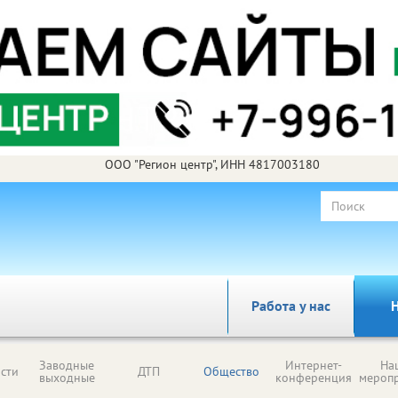
ООО "Регион центр", ИНН 4817003180
Работа у нас
Н
Заводные
Интернет-
На
сти
ДТП
Общество
выходные
конференция
мероп