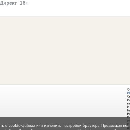
.Директ
©
И
С
И
в
И.
Б
Р
Р
e
О
ать о cookie-файлах или изменить настройки браузера. Продолжая поль
д