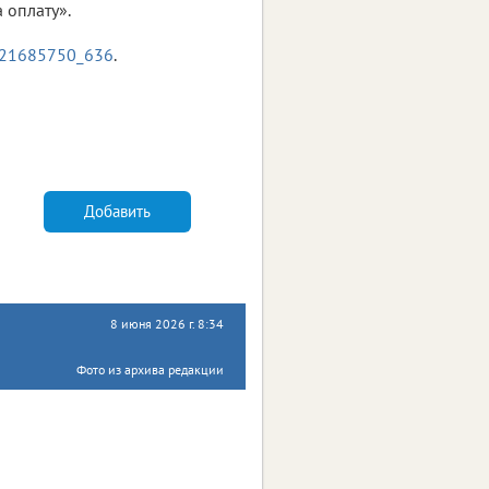
 оплату».
-221685750_636
.
Добавить
8 июня 2026 г. 8:34
Фото из архива редакции