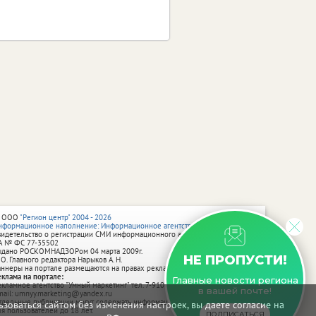
 ООО
"Регион центр" 2004 - 2026
нформационное наполнение: Информационное агентство vRossii.ru
видетельство о регистрации СМИ информационного агентства vRossii.ru
А № ФС 77‑35502
ыдано РОСКОМНАДЗОРом 04 марта 2009г.
НЕ ПРОПУСТИ!
 О. Главного редактора Нарыков А. Н.
аннеры на портале размещаются на правах рекламы.
еклама на портале:
Главные новости региона
екламное агентство "Умный маркетинг" тел. 7-910-267-70-40,
в вашей почте!
mail: umnyy.marketing@yandex.ru
тдельные публикации могут содержать информацию, не предназначенную
зоваться сайтом без изменения настроек, вы даете согласие на
ля пользователей до 18 лет.
ПОДПИСАТЬСЯ