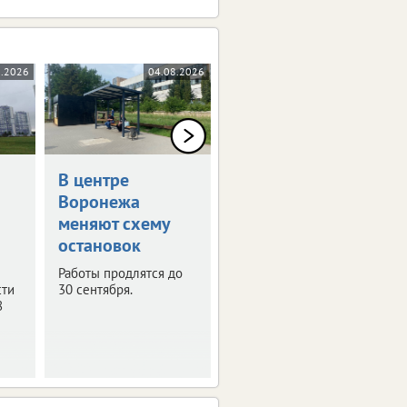
8.2026
04.08.2026
03.08.2026
В центре
В Воронеже
Воронежа
временно
меняют схему
отключат
остановок
телевещание
Работы продлятся до
С 4 по 6 августа
сти
30 сентября.
запланированы
8
профилактические
работы на телевышке.