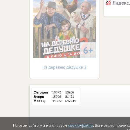
Яндекс
6+
На деревню дедушке 2
На этом сайте мы используем
cookie-файлы
. Вы можете прочит