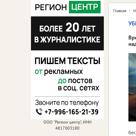
Главная
Н
УБ
Вр
на
ООО "Регион центр", ИНН
4817003180
бес