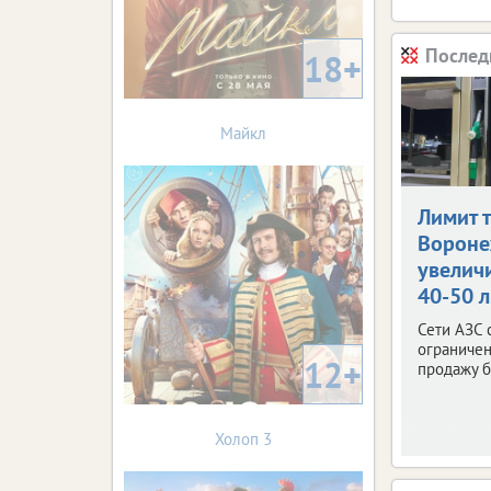
Послед
18+
Майкл
Лимит 
Ворон
увелич
40-50 
Сети АЗС 
ограничен
12+
продажу б
Холоп 3