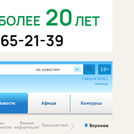
18+
по новостям
7 августа 2026 г.
пятница
овости
Афиша
Конкурсы
Новости
ши
Важная
Происшествия
Здоровье
Воронеж
Ку
компаний (на
риятия
информация!
правах
рекламы)