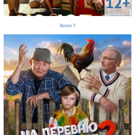
12+
Холоп 3