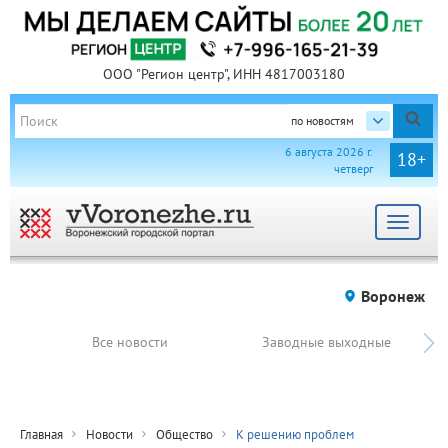
ООО "Регион центр", ИНН 4817003180
по новостям
6 августа 2026 г.
18+
четверг
Toggle
navigat
Воронеж
Все новости
Заводные выходные
Главная
Новости
Общество
К решению проблем