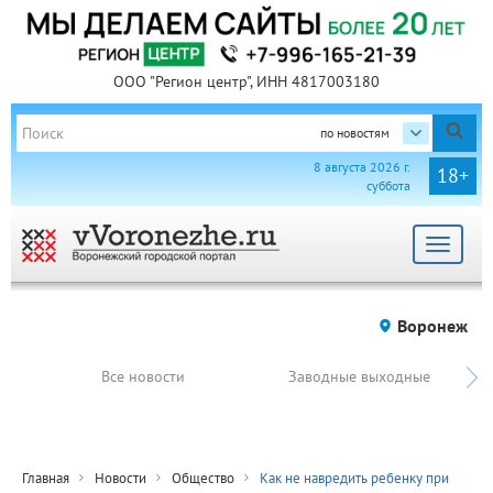
ООО "Регион центр", ИНН 4817003180
по новостям
8 августа 2026 г.
18+
суббота
Toggle
navigat
Воронеж
Все новости
Заводные выходные
Главная
Новости
Общество
Как не навредить ребенку при