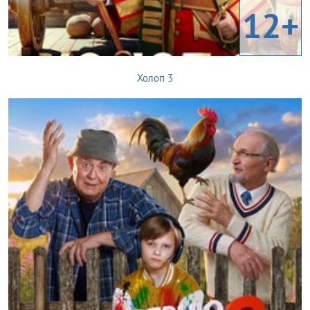
12+
Холоп 3