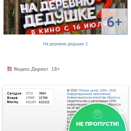
6+
На деревню дедушке 2
Яндекс.Директ
© ООО
"Регион центр" 2004 - 2026
Информационное наполнение:
Информационное агентство vRossii.ru
Свидетельство о регистрации СМИ
информационного агентства vRossii.ru
ИА № ФС 77‑35502
выдано РОСКОМНАДЗОРом 04 марта
2009г.
И. О. Главного редактора Нарыков А. Н.
Баннеры на портале размещаются на
НЕ ПРОПУСТИ!
правах рекламы.
Реклама на портале: