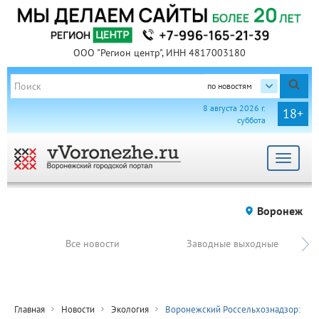
ООО "Регион центр", ИНН 4817003180
по новостям
8 августа 2026 г.
18+
суббота
Toggle
navigat
Воронеж
Все новости
Заводные выходные
Главная
Новости
Экология
Воронежский Россельхознадзор: