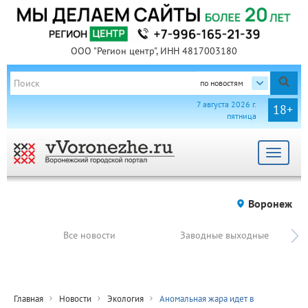
ООО "Регион центр", ИНН 4817003180
по новостям
7 августа 2026 г.
18+
пятница
Toggle
navigat
Воронеж
Все новости
Заводные выходные
Главная
Новости
Экология
Аномальная жара идет в