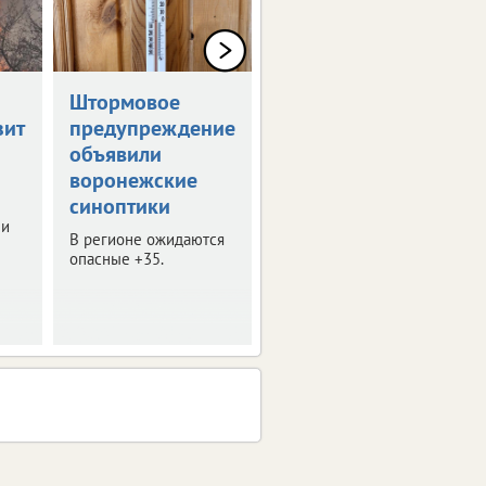
Штормовое
Воронежская
зит
предупреждение
область готовит
объявили
закрома к
воронежские
урожаю
синоптики
В регионе стартовала
ли
проверка элеваторов и
В регионе ожидаются
зернохранилищ.
опасные +35.