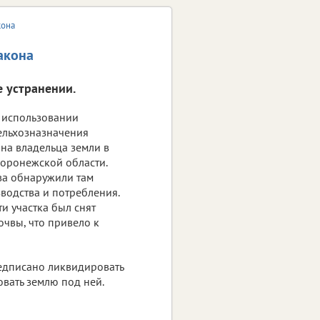
кона
акона
е устранении.
 использовании
сельхозназначения
на владельца земли в
оронежской области.
ва обнаружили там
водства и потребления.
ти участка был снят
чвы, что привело к
едписано ликвидировать
овать землю под ней.