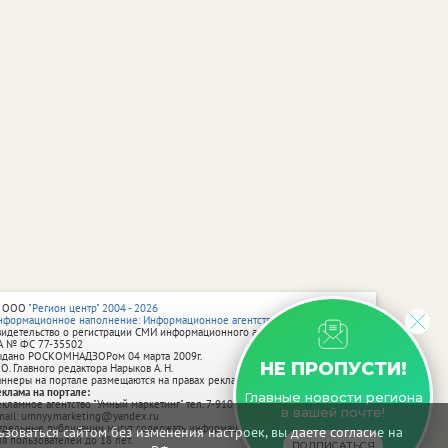
 ООО
"Регион центр" 2004 - 2026
нформационное наполнение: Информационное агентство vRossii.ru
видетельство о регистрации СМИ информационного агентства vRossii.ru
А № ФС 77‑35502
ыдано РОСКОМНАДЗОРом 04 марта 2009г.
НЕ ПРОПУСТИ!
 О. Главного редактора Нарыков А. Н.
аннеры на портале размещаются на правах рекламы.
еклама на портале:
Главные новости региона
екламное агентство "Умный маркетинг" тел. 7-910-267-70-40,
в вашей почте!
mail: umnyy.marketing@yandex.ru
тдельные публикации могут содержать информацию, не предназначенную
зоваться сайтом без изменения настроек, вы даете согласие на
ля пользователей до 18 лет.
ПОДПИСАТЬСЯ