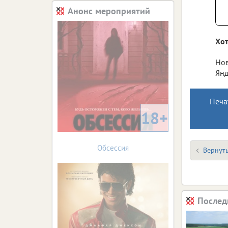
Анонс мероприятий
Хот
Нов
Янд
Печа
18+
Обсессия
Вернуть
Послед