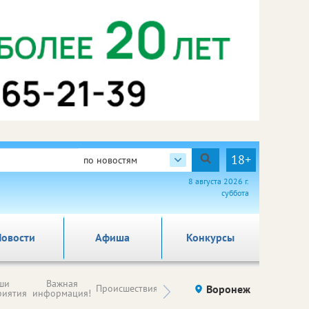
18+
по новостям
8 августа 2026 г.
суббота
овости
Афиша
Конкурсы
Новости
ши
Важная
Происшествия
Здоровье
Воронеж
Ку
компаний (на
риятия
информация!
правах
рекламы)