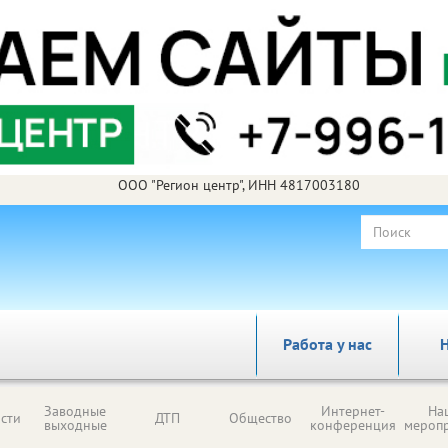
ООО "Регион центр", ИНН 4817003180
Работа у нас
Н
Заводные
Интернет-
На
сти
ДТП
Общество
выходные
конференция
мероп