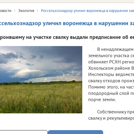
овости
Экология
Россельхознадзор уличил воронежца в нарушении за
ссельхознадзор уличил воронежца в нарушении з
троившему на участке свалку выдали предписание об е
В ненадлежащем
земельного участка 
обвиняет РСХН регио
Хохольском районе В
Инспекторы ведомст
свалку отходов произ
Помимо этого, на час
плодородный слой по
порче земли.
Собственнику пр
свалку и рекультивир