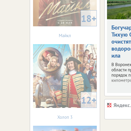
18+
Богуча
Тихую 
Майкл
очистят
водоро
ила
В Вороне
области п
порядок п
километр
12+
Яндекс
Холоп 3