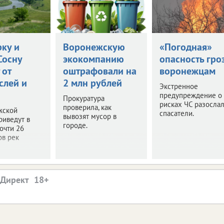
рку и
Воронежскую
«Погодная»
Сосну
экокомпанию
опасность гро
 от
оштрафовали на
воронежцам
слей и
2 млн рублей
Экстренное
предупреждение о
Прокуратура
рисках ЧС разосла
проверила, как
жской
спасатели.
вывозят мусор в
риведут в
городе.
очти 26
ов рек
.Директ