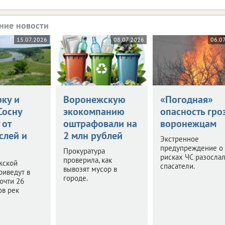
ние новости
15.07.2026
08.07.2026
06.0
рку и
Воронежскую
«Погодная»
Сосну
экокомпанию
опасность гро
 от
оштрафовали на
воронежцам
слей и
2 млн рублей
Экстренное
предупреждение о
Прокуратура
рисках ЧС разосла
проверила, как
жской
спасатели.
вывозят мусор в
риведут в
городе.
очти 26
ов рек