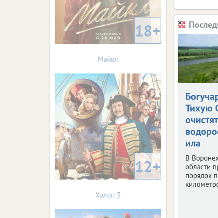
Послед
18+
Майкл
Богуча
Тихую 
очистят
водоро
ила
В Вороне
12+
области п
порядок п
километр
Холоп 3