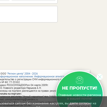
 ООО
"Регион центр" 2004 - 2026
нформационное наполнение: Информационное агентство vRossii.ru
видетельство о регистрации СМИ информационного агентства vRossii.ru
А № ФС 77‑35502
ыдано РОСКОМНАДЗОРом 04 марта 2009г.
НЕ ПРОПУСТИ!
 О. Главного редактора Нарыков А. Н.
аннеры на портале размещаются на правах рекламы.
еклама на портале:
Главные новости региона
екламное агентство "Умный маркетинг" тел. 7-910-267-70-40,
в вашей почте!
mail: umnyy.marketing@yandex.ru
тдельные публикации могут содержать информацию, не предназначенную
зоваться сайтом без изменения настроек, вы даете согласие на
ля пользователей до 18 лет.
ПОДПИСАТЬСЯ