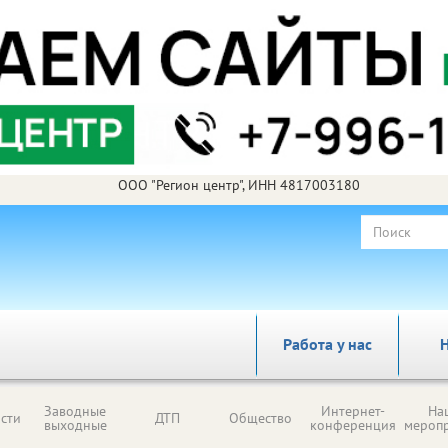
ООО "Регион центр", ИНН 4817003180
Работа у нас
Н
Заводные
Интернет-
На
сти
ДТП
Общество
выходные
конференция
мероп