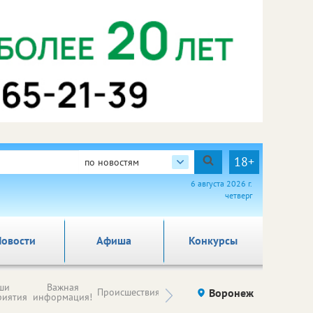
18+
по новостям
6 августа 2026 г.
четверг
овости
Афиша
Конкурсы
Новости
ши
Важная
Происшествия
Здоровье
Воронеж
Ку
компаний (на
риятия
информация!
правах
рекламы)