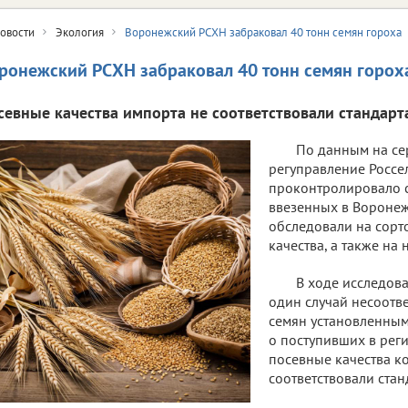
овости
Экология
Воронежский РСХН забраковал 40 тонн семян гороха
ронежский РСХН забраковал 40 тонн семян горох
севные качества импорта не соответствовали стандарт
По данным на се
регуправление Россе
проконтролировало св
ввезенных в Воронеж
обследовали на сорт
качества, а также на
В ходе исследов
один случай несоотв
семян установленным
о поступивших в реги
посевные качества к
соответствовали стан