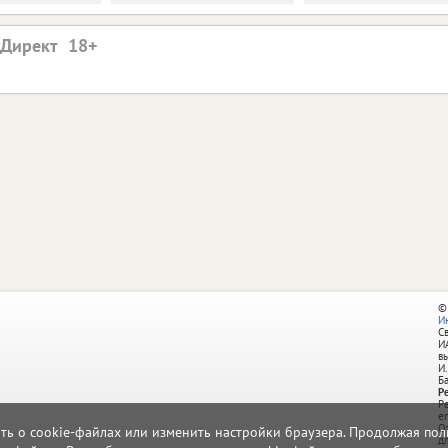
.Директ
©
И
С
И
в
И.
Б
Р
Р
e
О
ать о cookie-файлах или изменить настройки браузера. Продолжая поль
д