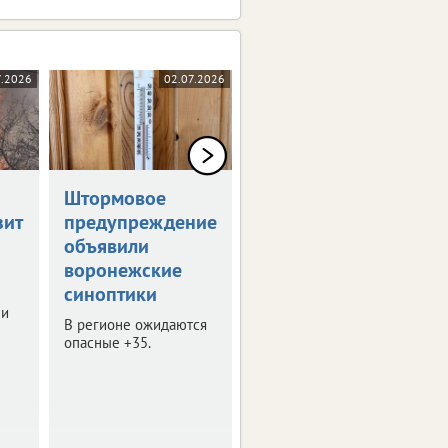
7.2026
02.07.2026
23.06.2026
Штормовое
Воронежская
зит
предупреждение
область готовит
объявили
закрома к
воронежские
урожаю
синоптики
В регионе стартовала
ли
проверка элеваторов и
В регионе ожидаются
зернохранилищ.
опасные +35.