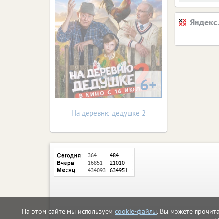
Яндекс
6+
На деревню дедушке 2
На этом сайте мы используем
cookie-файлы
. Вы можете прочит