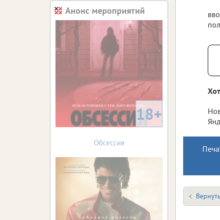
Анонс мероприятий
вво
пол
Хот
18+
Нов
Янд
Обсессия
Печа
Вернуть