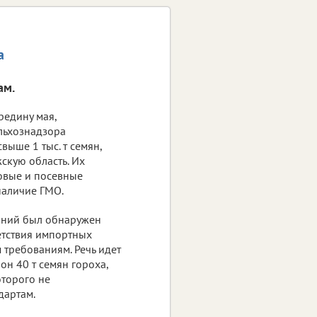
а
ам.
редину мая,
льхознадзора
ыше 1 тыс. т семян,
скую область. Их
овые и посевные
 наличие ГМО.
аний был обнаружен
етствия импортных
 требованиям. Речь идет
он 40 т семян гороха,
оторого не
дартам.