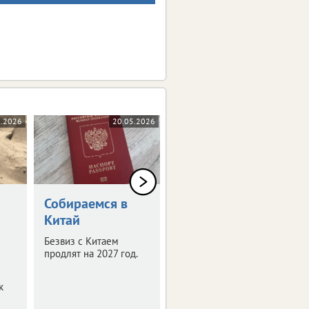
6.2026
20.05.2026
12.02.2026
Собираемся в
В России
Китай
изменятся
правила
Безвиз с Китаем
бронирования
продлят на 2027 год.
гостиниц
к
Новые правила
заработают уже этой