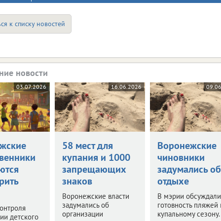
ся к списку новостей
ние новости
03.07.2026
16.06.2026
09.0
жские
58 мест для
Воронежские
венники
купания и 1000
чиновники
ются
запрещающих
задумались об
рить
знаков
отдыхе
Воронежские власти
В мэрии обсуждали
задумались об
готовность пляжей 
онтроля
организации
купальному сезону.
ии детского