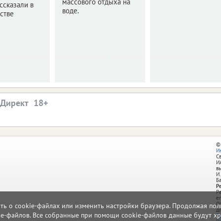
массового отдыха на
ссказали в
воде.
стве
.Директ
©
И
С
И
в
И.
Б
Р
Р
e
О
ать о cookie-файлах или изменить настройки браузера. Продолжая поль
д
ie-файлов. Все собранные при помощи cookie-файлов данные будут хр
П