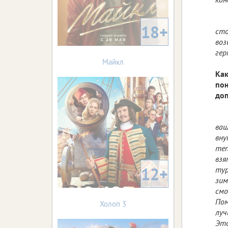
18+
сто
воз
гер
Майкл
Как
пон
до
ваш
вну
теп
взя
12+
тур
зим
смо
Пом
Холоп 3
луч
Это