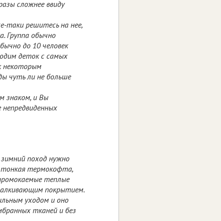
разы сложнее ввиду
се-таки решитесь на нее,
а. Группа обычно
бычно до 10 человек
водим деток с самых
 к некоторым
ы чуть ли не больше
м знаком, и Вы
е непредвиденных
 зимний поход нужно
 - тонкая термокофта,
епромокаемые теплые
тталкивающим покрытием.
ильным уходом и оно
бранных тканей и без