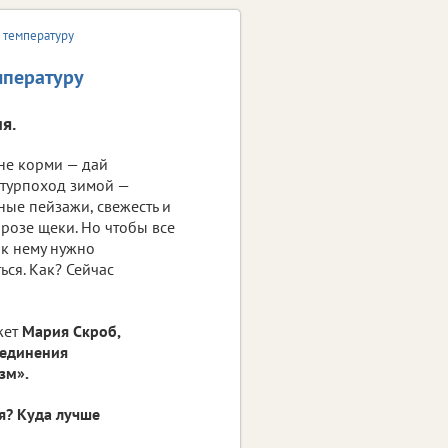
е температуру
мпературу
я.
 не корми — дай
 турпоход зимой —
ные пейзажи, свежесть и
озе щеки. Но чтобы все
 к нему нужно
ься. Как? Сейчас
жет
Мария Скроб,
ъединения
зм».
я? Куда лучше