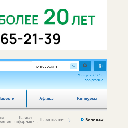
18+
по новостям
9 августа 2026 г.
воскресенье
овости
Афиша
Конкурсы
Новости
ши
Важная
Происшествия
Здоровье
Воронеж
Ку
компаний (на
риятия
информация!
правах
рекламы)