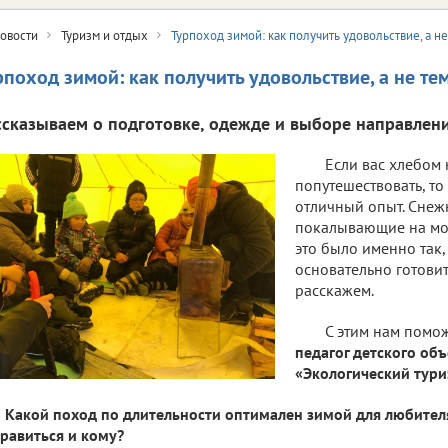
овости
Туризм и отдых
Турпоход зимой: как получить удовольствие, а н
рпоход зимой: как получить удовольствие, а не те
ссказываем о подготовке, одежде и выборе направлени
Если вас хлебом
попутешествовать, то
отличный опыт. Снеж
покалывающие на мор
это было именно так,
основательно готовит
расскажем.
С этим нам помо
педагог детского об
«Экологический тури
Какой поход по длительности оптимален зимой для любител
равиться и кому?