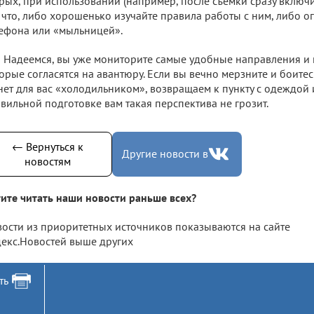
рых, при использовании (например, после съемки сразу включи
 что, либо хорошенько изучайте правила работы с ним, либо о
ефона или «мыльницей».
Надеемся, вы уже мониторите самые удобные направления и 
орые согласятся на авантюру. Если вы вечно мерзните и боитес
нет для вас «холодильником», возвращаем к пункту с одеждой 
вильной подготовке вам такая перспектива не грозит.
← Вернуться к
Другие новости в
новостям
ите читать наши новости раньше всех?
ости из приоритетных источников показываются на сайте
екс.Новостей выше других
ть