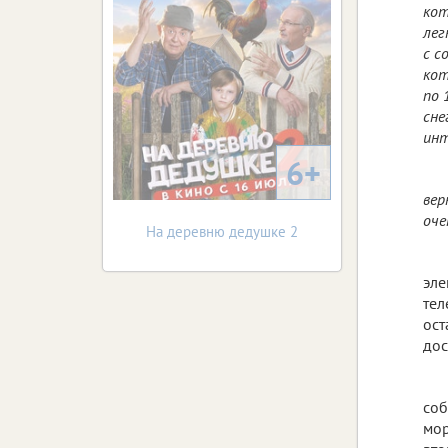
кот
лег
с с
кот
по 
сне
инт
6+
вер
оче
На деревню дедушке 2
эле
тел
ост
дос
соб
мор