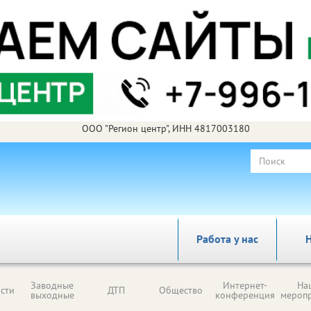
ООО "Регион центр", ИНН 4817003180
Работа у нас
Н
Заводные
Интернет-
На
сти
ДТП
Общество
выходные
конференция
мероп