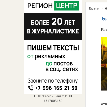
Главная
Н
Ту
Ра
ООО "Регион центр", ИНН
4817003180
отп