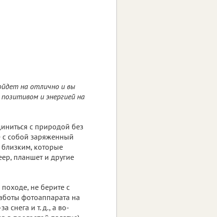
ойдет на отлично и вы
е позитивом и энергией на
диниться с природой без
те с собой заряженный
и близким, которые
еер, планшет и другие
 походе, не берите с
работы фотоаппарата на
снега и т. д., а во-