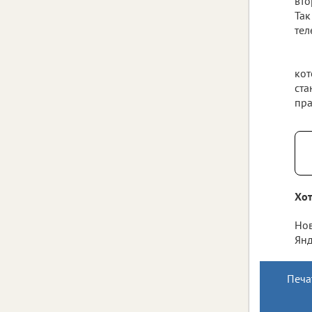
вто
Так
тел
кот
ста
пра
Хот
Нов
Янд
Печа