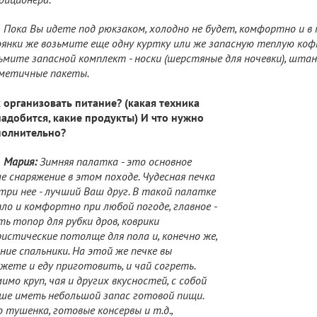
Пока Вы идете под рюкзаком, холодно не будет, комфортно и в 
янки же возьмите еще одну куртку или же запасную теплую коф
ьмите запасной комплект - носки (шерстяные для ночевки), штан
метичные пакеты.
 организовать питание? (какая техника
адобится, какие продукты) И что нужно
полнительно?
Мария:
Зимняя палатка - это основное
е снаряжение в этом походе. Чудесная печка
три нее - лучший Ваш друг. В такой палатке
ло и комфортно при любой погоде, главное -
ть топор для рубки дров, коврики
истические потолще для пола и, конечно же,
ние спальники. На этой же печке вы
жете и еду приготовить, и чай согреть.
имо круп, чая и других вкусностей, с собой
ше иметь небольшой запас готовой пищи.
 тушенка, готовые консервы и т.д.,