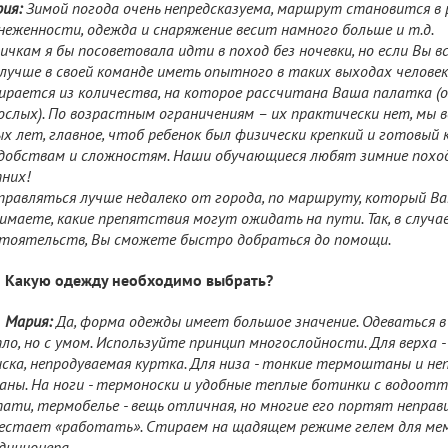
ия:
Зимой погода очень непредсказуема, маршрут становится в 
неженности, одежда и снаряжение весит намного больше и т.д.
ичкам я бы посоветовала идти в поход без ночевки, но если Вы в
лучше в своей команде иметь опытного в таких выходах человек
ирается из количества, на которое рассчитана Ваша палатка (о
ослых). По возрастным ограничениям – их практически нет, мы 
х лет, главное, чтоб ребенок был физически крепкий и готовый
добствам и сложностям. Наши обучающиеся любят зимние поход
них!
равляться лучше недалеко от города, по маршруту, который Ва
имаете, какие препятствия могут ожидать на пути. Так, в случа
тоятельств, Вы сможете быстро добраться до помощи.
Какую одежду необходимо выбрать?
Мария:
Да, форма одежды имеет большое значение. Одеваться в
ло, но с умом. Используйте принцип многослойности. Для верха
ска, непродуваемая куртка. Для низа - тонкие термоштаны и н
ны. На ноги - термоноски и удобные теплые ботинки с водоо
ати, термобелье - вещь отличная, но многие его портят неправ
естает «работать». Стираем на щадящем режиме гелем для мем
диционера.