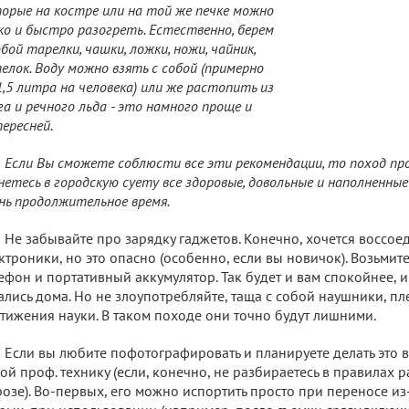
орые на костре или на той же печке можно
ко и быстро разогреть. Естественно, берем
обой тарелки, чашки, ложки, ножи, чайник,
елок. Воду можно взять с собой (примерно
1,5 литра на человека) или же растопить из
га и речного льда - это намного проще и
ересней.
Если Вы сможете соблюсти все эти рекомендации, то поход пр
нетесь в городскую суету все здоровые, довольные и наполненны
нь продолжительное время.
Не забывайте про зарядку гаджетов. Конечно, хочется воссое
ктроники, но это опасно (особенно, если вы новичок). Возьми
ефон и портативный аккумулятор. Так будет и вам спокойнее, 
ались дома. Но не злоупотребляйте, таща с собой наушники, пл
тижения науки. В таком походе они точно будут лишними.
Если вы любите пофотографировать и планируете делать это в
ой проф. технику (если, конечно, не разбираетесь в правилах 
озе). Во-первых, его можно испортить просто при переносе из-за 