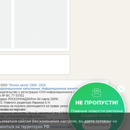
весной.
 ООО
"Регион центр" 2004 - 2026
нформационное наполнение: Информационное агентство vRossii.ru
видетельство о регистрации СМИ информационного агентства vRossii.ru
А № ФС 77‑35502
ыдано РОСКОМНАДЗОРом 04 марта 2009г.
НЕ ПРОПУСТИ!
 О. Главного редактора Нарыков А. Н.
аннеры на портале размещаются на правах рекламы.
еклама на портале:
Главные новости региона
екламное агентство "Умный маркетинг" тел. 7-910-267-70-40,
в вашей почте!
mail: umnyy.marketing@yandex.ru
тдельные публикации могут содержать информацию, не предназначенную
зоваться сайтом без изменения настроек, вы даете согласие на
ля пользователей до 18 лет.
ПОДПИСАТЬСЯ
аниться на территории РФ.
олитика в отношении обработки персональных данных