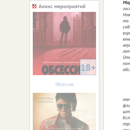
Мар
Анонс мероприятий
зас
Нов
то 
соб
взр
юны
неу
лет
Отп
пон
18+
обс
Обсессия
теп
фли
шта
Кст
пер
кон