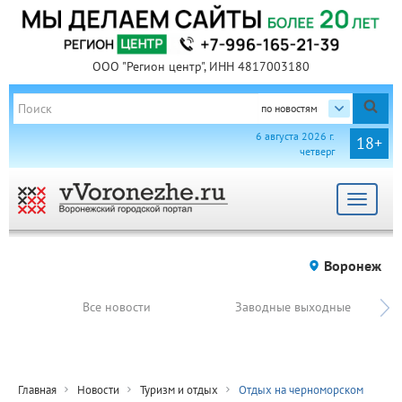
ООО "Регион центр", ИНН 4817003180
по новостям
6 августа 2026 г.
18+
четверг
Toggle
navigat
Воронеж
Все новости
Заводные выходные
Главная
Новости
Туризм и отдых
Отдых на черноморском