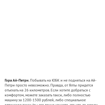
Гора Ай-Петри
. Побывать на ЮБК и не подняться на Ай-
Петри просто невозможно. Правда, от Ялты придется
отъехать на 26 километров. Если хотите добраться с
комфортом, можете заказать такси, либо полностью
машину за 1200-1500 рублей, либо специальное
ялтинское такси (вы его точно узнаете, это что-то между