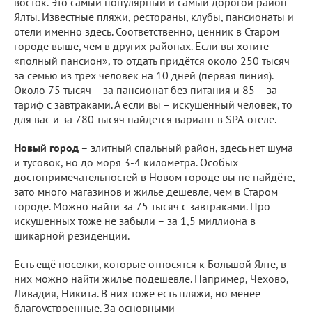
восток. Это самый популярный и самый дорогой район
Ялты. Известные пляжи, рестораны, клубы, пансионаты и
отели именно здесь. Соответственно, ценник в Старом
городе выше, чем в других районах. Если вы хотите
«полный пансион», то отдать придётся около 250 тысяч
за семью из трёх человек на 10 дней (первая линия).
Около 75 тысяч – за пансионат без питания и 85 – за
тариф с завтраками. А если вы – искушенный человек, то
для вас и за 780 тысяч найдется вариант в SPA-отеле.
Новый город
– элитный спальный район, здесь нет шума
и тусовок, но до моря 3-4 километра. Особых
достопримечательностей в Новом городе вы не найдёте,
зато много магазинов и жилье дешевле, чем в Старом
городе. Можно найти за 75 тысяч с завтраками. Про
искушенных тоже не забыли – за 1,5 миллиона в
шикарной резиденции.
Есть ещё поселки, которые относятся к Большой Ялте, в
них можно найти жилье подешевле. Например, Чехово,
Ливадия, Никита. В них тоже есть пляжи, но менее
благоустроенные. За основными