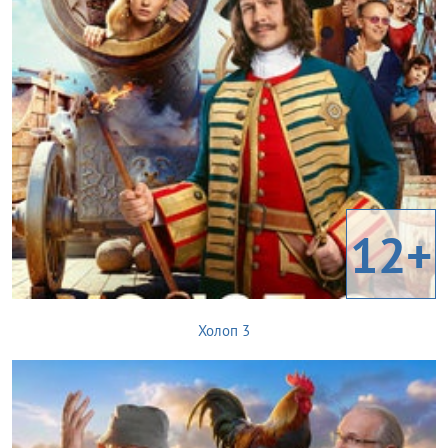
12+
Холоп 3