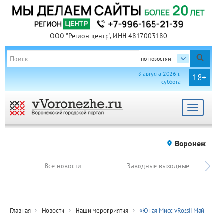
ООО "Регион центр", ИНН 4817003180
по новостям
8 августа 2026 г.
18+
суббота
Toggle
navigat
Воронеж
Все новости
Заводные выходные
Главная
Новости
Наши мероприятия
«Юная Мисс vRossii Май