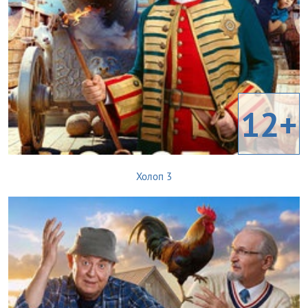
12+
Холоп 3