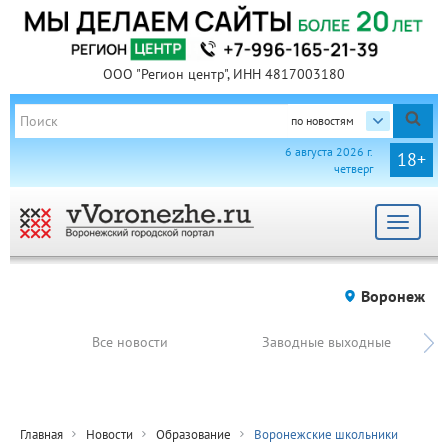
ООО "Регион центр", ИНН 4817003180
по новостям
6 августа 2026 г.
18+
четверг
Toggle
navigat
Воронеж
Все новости
Заводные выходные
Главная
Новости
Образование
Воронежские школьники