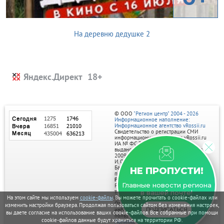
На деревню дедушке 2
Яндекс.Директ
© ООО
"Регион центр" 2004 - 2026
Информационное наполнение:
Информационное агентство vRossii.ru
Свидетельство о регистрации СМИ
информационного агентства vRossii.ru
ИА № ФС 77‑35502
выдано РОСКОМНАДЗОРом 04 марта
2009г.
И. О. Главного редактора Нарыков А. Н.
Баннеры на портале размещаются на
НЕ ПРОПУСТИ!
правах рекламы.
Реклама на портале:
Главные новости региона
Рекламное агентство "Умный маркетинг"
тел. 7-910-267-70-40,
в вашей почте!
email: umnyy.marketing@yandex.ru
На этом сайте мы используем
cookie-файлы
. Вы можете прочитать о cookie-файлах или
Отдельные публикации могут содержать
изменить настройки браузера. Продолжая пользоваться сайтом без изменения настроек,
информацию, не предназначенную для
ПОДПИСАТЬСЯ
вы даете согласие на использование ваших cookie-файлов. Все собранные при помощи
пользователей до 18 лет.
cookie-файлов данные будут храниться на территории РФ.
Политика в отношении обработки