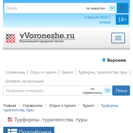
по новостям
6 августа 2026 г.
18+
четверг
Toggle
navigat
Воронеж
Справочник
Отдых и туризм
Туризм
Турфирмы, турагентства, туры
Добавить организацию
по
справочнику
Главная
Справочник
Отдых и туризм
Туризм
Турфирмы,
турагентства, туры
Турфирмы, турагентства, туры
Подрубрики