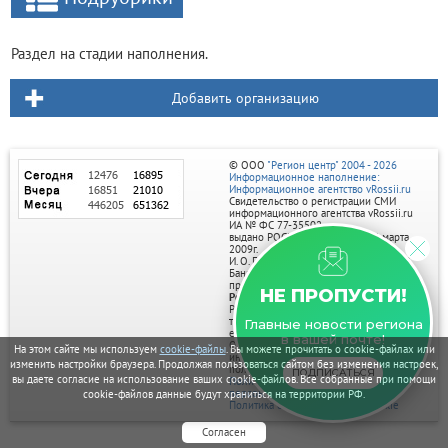
Раздел на стадии наполнения.
Добавить организацию
© ООО
"Регион центр" 2004 - 2026
Информационное наполнение:
Информационное агентство vRossii.ru
Свидетельство о регистрации СМИ
информационного агентства vRossii.ru
ИА № ФС 77‑35502
выдано РОСКОМНАДЗОРом 04 марта
2009г.
И. О. Главного редактора Нарыков А. Н.
Баннеры на портале размещаются на
правах рекламы.
НЕ ПРОПУСТИ!
Реклама на портале:
Рекламное агентство "Умный маркетинг"
тел. 7-910-267-70-40,
Главные новости региона
email: umnyy.marketing@yandex.ru
в вашей почте!
Отдельные публикации могут содержать
На этом сайте мы используем
cookie-файлы
. Вы можете прочитать о cookie-файлах или
информацию, не предназначенную для
изменить настройки браузера. Продолжая пользоваться сайтом без изменения настроек,
пользователей до 18 лет.
ПОДПИСАТЬСЯ
вы даете согласие на использование ваших cookie-файлов. Все собранные при помощи
Политика в отношении обработки
персональных данных
cookie-файлов данные будут храниться на территории РФ.
Политика обработки файлов cookie
Согласен