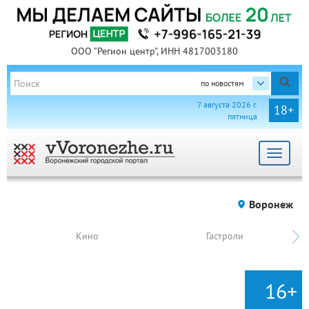
ООО "Регион центр", ИНН 4817003180
по новостям
7 августа 2026 г.
18+
пятница
Toggle
navigat
Воронеж
Кино
Гастроли
16+