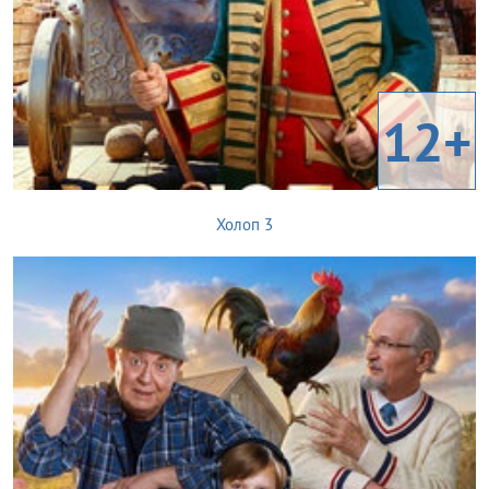
12+
Холоп 3