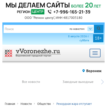
ООО "Регион центр", ИНН 4817003180
по новостям
8 августа 2026 г.
18+
суббота
Toggle
navigat
Воронеж
Все новости
Заводные выходные
Главная
Новости
Общество
Рекордная жара отступает