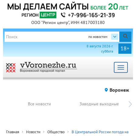
ООО "Регион центр", ИНН 4817003180
по новостям
8 августа 2026 г.
18+
суббота
Toggle
navigat
Воронеж
Все новости
Заводные выходные
Главная
Новости
Общество
В Центральной России погода на