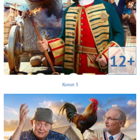
12+
Холоп 3