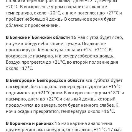
Столбики термометров покажут днем +22°С, вечером
+20°С. В воскресенье утром сохранится такая же
температура, около +20°С, а днем потеплеет до +27°С и
пройдет небольшой дождь. В остальное время будет
облачно с прояснениями.
В Брянске и Брянской области
16 мая с утра будет ясно,
но уже к обеду небо затянет тучами. Осадков не
прогнозируют. Температура составит +15…+21°С. В
воскресенье пасмурно, и к вечеру соберется дождь.
Воздух прогреется до +21°С, во второй половине дня
около +17°С.
В Белгороде и Белгородской области
вся суббота будет
пасмурной, без осадков. Температура с утренних +15°С
поднимется до +21°С днем. В воскресенье утром +18°С и
пасмурно, днем до +22°С и сильный дождь, который
продолжится до вечера, хотя будет немного слабее. К
ночи осадки прекратятся, температура около +16°С.
В Воронеже и районах
16 мая картина аналогична
другим регионам: пасмурно, без осадков, +21°С. 17 мая