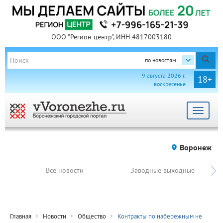
ООО "Регион центр", ИНН 4817003180
по новостям
9 августа 2026 г.
18+
воскресенье
Toggle
navigat
Воронеж
Все новости
Заводные выходные
Главная
Новости
Общество
Контракты по набережным не