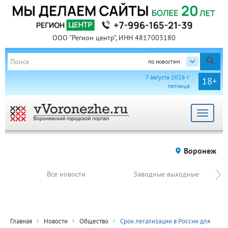
ООО "Регион центр", ИНН 4817003180
по новостям
7 августа 2026 г.
18+
пятница
Toggle
navigat
Воронеж
Все новости
Заводные выходные
Главная
Новости
Общество
Срок легализации в России для