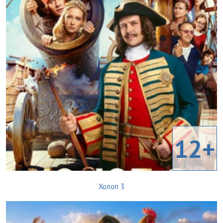
12+
Холоп 3