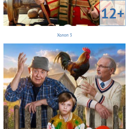
12+
Холоп 3