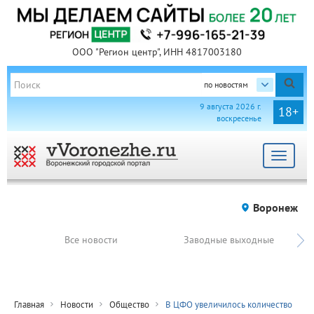
ООО "Регион центр", ИНН 4817003180
по новостям
9 августа 2026 г.
18+
воскресенье
Toggle
navigat
Воронеж
Все новости
Заводные выходные
Главная
Новости
Общество
В ЦФО увеличилось количество