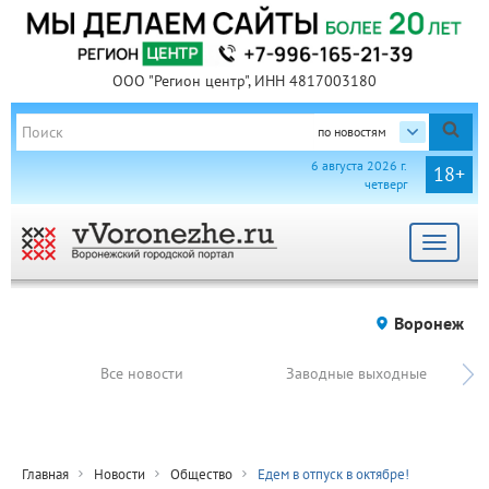
ООО "Регион центр", ИНН 4817003180
по новостям
6 августа 2026 г.
18+
четверг
Toggle
navigat
Воронеж
Все новости
Заводные выходные
Главная
Новости
Общество
Едем в отпуск в октябре!