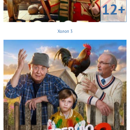
12+
Холоп 3