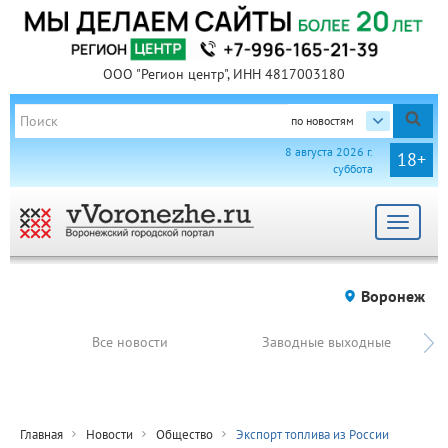
ООО "Регион центр", ИНН 4817003180
по новостям
8 августа 2026 г.
18+
суббота
Toggle
navigat
Воронеж
Все новости
Заводные выходные
Главная
Новости
Общество
Экспорт топлива из России