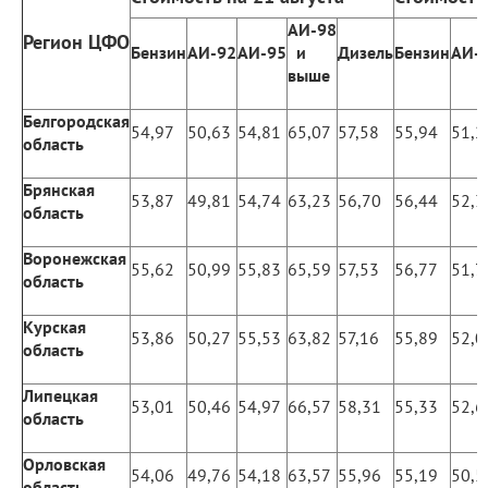
АИ-98
Регион ЦФО
Бензин
АИ-92
АИ-95
и
Дизель
Бензин
АИ-
выше
Белгородская
54,97
50,63
54,81
65,07
57,58
55,94
51,2
область
Брянская
53,87
49,81
54,74
63,23
56,70
56,44
52,3
область
Воронежская
55,62
50,99
55,83
65,59
57,53
56,77
51,7
область
Курская
53,86
50,27
55,53
63,82
57,16
55,89
52,0
область
Липецкая
53,01
50,46
54,97
66,57
58,31
55,33
52,6
область
Орловская
54,06
49,76
54,18
63,57
55,96
55,19
50,5
область