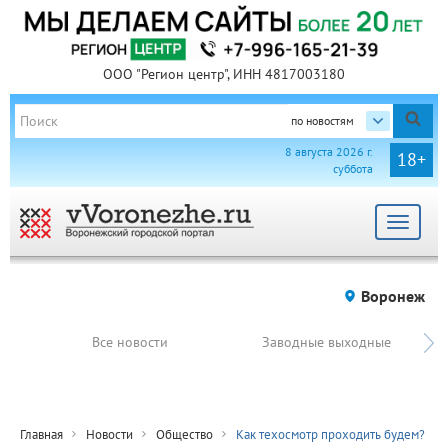
ООО "Регион центр", ИНН 4817003180
по новостям
8 августа 2026 г.
18+
суббота
Toggle
navigat
Воронеж
Все новости
Заводные выходные
Главная
Новости
Общество
Как техосмотр проходить будем?