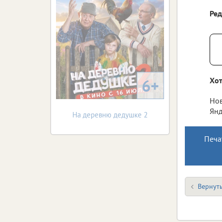
Ре
6+
Хот
Нов
Янд
На деревню дедушке 2
Печа
Вернуть