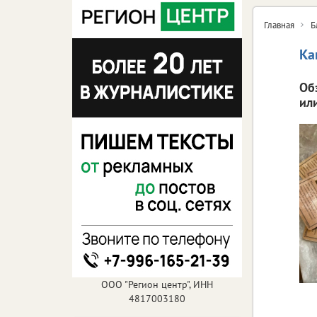
Главная
Б
Ка
Об
ил
ООО "Регион центр", ИНН
4817003180