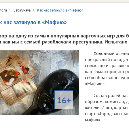
логи
Sabinskaya
Как нас затянуло в «Мафию»
к нас затянуло в «Мафию»
зор на одну из самых популярных карточных игр для 
и как мы с семьей разоблачали преступника. Испытано 
Холодный осенни
прекрасный повод, ч
семью, но из развлеч
карт. Было принято 
себя образ «преступн
«Мафию».
Состав ролей ра
16+
образом: комиссар, 
жители. И вот, карты
старт: «Город засыпа
мафия».