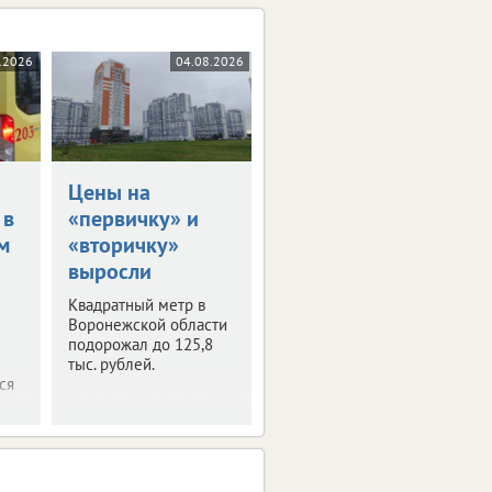
.2026
04.08.2026
Цены на
 в
«первичку» и
м
«вторичку»
выросли
Квадратный метр в
Воронежской области
подорожал до 125,8
тыс. рублей.
ся