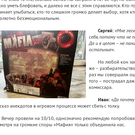
но уметь блефовать, и далеко не все с этим справляются. Кто-т
инает улыбаться, кто-то слишком громко делает выбор, хотя кто
олютно безэмоциональным.
Сергей
:
«Мне лег
себя, потому что не п
Да и в целом – не пан
остальные».
Но любой кон за
же – разбирательство
раз мы совершали о
того – пострадал даж
комиссара.
Иван
:
«Да почему
сказ анекдотов в игровом процессе может сбить с толку.
Вечер провели на 10/10, однозначно рекомендую попробовать,
мотря на громкие споры «Мафия» только объединила нас.