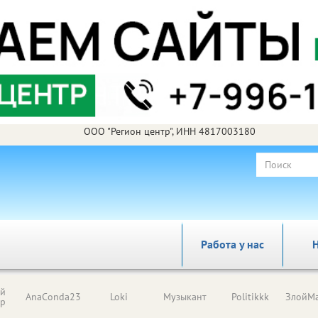
ООО "Регион центр", ИНН 4817003180
Работа у нас
Н
ый
AnaConda23
Loki
Музыкант
Politikkk
ЗлойМа
ор