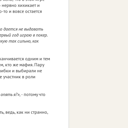
о нервно хихикает и
-то и вовсе остается
ко дается не выдавать
ервый год играю в покер.
икую так сильно, как
канчивается одним и тем
м, кто же мафия. Пару
шибки и выбирали не
е участник в роли
 опять я?»
, - потому что
 ведь, как ни странно,