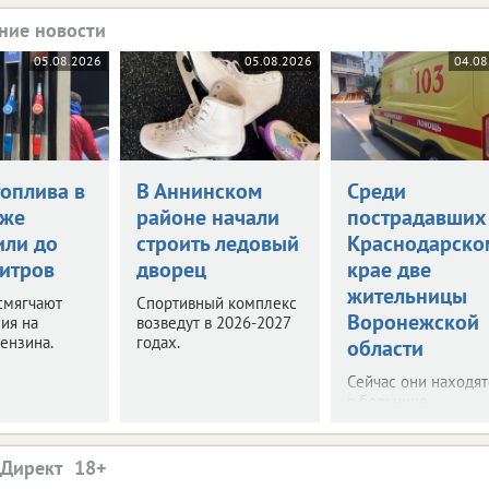
ние новости
05.08.2026
05.08.2026
04.08
топлива в
В Аннинском
Среди
еже
районе начали
пострадавших
или до
строить ледовый
Краснодарско
литров
дворец
крае две
жительницы
смягчают
Спортивный комплекс
Воронежской
ия на
возведут в 2026-2027
ензина.
годах.
области
Сейчас они находят
в больнице.
.Директ