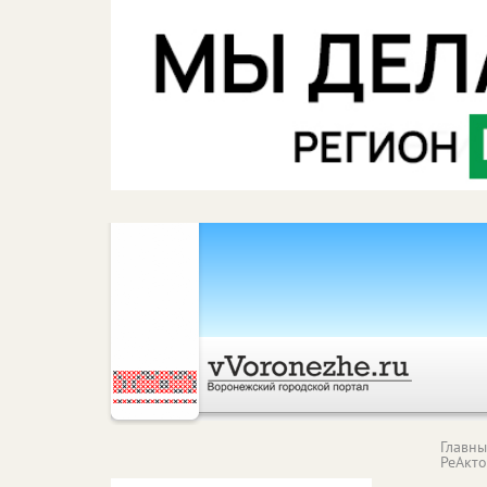
Главн
РеАкт