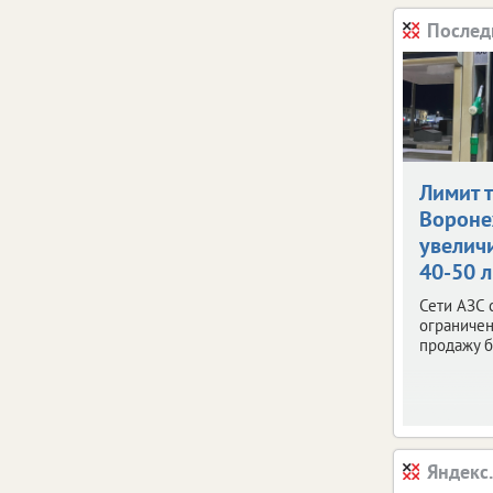
Послед
Лимит 
Ворон
увелич
40-50 
Сети АЗС 
ограничен
продажу б
Яндекс