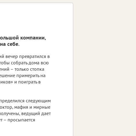
большой компании,
на себе.
й вечер превратился в
тобы собрать дома всю
ений – только стопка
решение примерить на
иков» и поиграть в
спределился следующим
доктор, мафия и мирные
 получены, ведущий дает
ет – просыпается