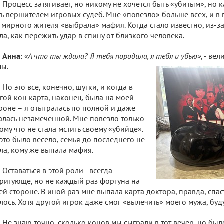
Процесс затягивает, но никому не хочется быть «убитым», но 
ть вершителем игровых судеб. Мне «повезло» больше всех, и в 
 мирного жителя «выбрала» мафия. Когда стало известно, из-за
ла, как пережить удар в спину от близкого человека.
Анна
:
«А что ты ждала? Я тебя породила, я тебя и убью»
, - ве
мы.
Но это все, конечно, шутки, и когда в
гой кон карта, наконец, была на моей
роне – я отыгралась по полной и даже
алась незамеченной. Мне повезло только
ому что не стала мстить своему «убийце».
это было весело, семья до последнего не
ла, кому же выпала мафия.
Оставаться в этой роли - всегда
ригующе, но не каждый раз фортуна на
ей стороне. В иной раз мне выпала карта доктора, правда, спас
лось. Хотя другой игрок даже смог «вылечить» моего мужа, буд
Не знаю точно, сколько конов мы сыграли в тот вечер, но было