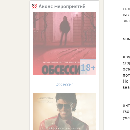
Анонс мероприятий
ста
как
зна
ма
дру
сто
18+
ост
пот
Но 
Обсессия
зна
инт
тво
уда