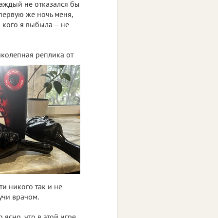
каждый не отказался бы
первую же ночь меня,
 кого я выбыла – не
ликолепная реплика от
ти никого так и не
учи врачом.
 ясно, что в этой игре