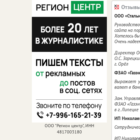
Отзывы
ООО «Сталь
Руководство
сайта на пор
Хотелось бы
Очень надее
Директор О
О.С. Зарецки
г. Орёл
ФЗАО «Газэн
Выражает у
валют в банк
Зам. Управл
ФЗАО «Газэ
в г. Липецке
ИП Николае
ООО "Регион центр", ИНН
Сотрудничес
4817003180
ИП Николаев