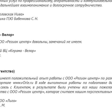
ных услуг по профессионализму, оперативности и коммуникабельно
 дальнейшее взаимопонимание и долгосрочное сотрудничество.
ловская Нива»
ика ПЭО Бабенкова С. Н.
- Велор»
ОО «Регион центр» довольны, замечаний не имеем.
 ВЦ «Керама - Велор»
Ю.
гентство)
 имеет положительный опыт работы с ООО «Регион центр» по раз
портале www.vОrle.ru В ходе выполнения работы по подготовке 
 связь с Клиентом, в результате были учтены все наши пожела
тва с ООО «Регион центр», которое считаем нашим перспективны
ОО «Лига»
 М.