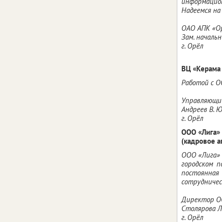
информацион
Надеемся на
ОАО АПК «Ор
Зам. начальн
г. Орёл
ВЦ «Керама 
Работой с О
Управляющий
Андреев В. 
г. Орёл
ООО «Лига»
(кадровое а
ООО «Лига»
городском 
постоянная
сотрудничес
Директор О
Столярова Л.
г. Орёл