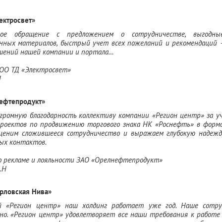
ектросвет»
нное обращение с предложением о сотрудничестве, выгодн
нных материалов, быстрый учет всех пожеланий и рекомендаций 
шений нашей компании и портала…
ОО ТД «Электросвет»
П
ефтепродукт»
ромную благодарность коллективу компании «Регион центр» за уч
проектов по продвижению торгового знака НК «Роснефть» в форм
ценим сложившееся сотрудничество и выражаем глубокую надеж
вых контактов.
о рекламе и лояльности ЗАО «Орелнефтепродукт»
.Н
рловская Нива»
й «Регион центр» наш холдинг работает уже год. Наше сотру
но. «Регион центр» удовлетворяет все наши требования к работ