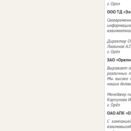
г. Орел
ООО ТД «Эл
Своевреме
информацио
взаимоотно
Директор О
Логвинов А.
г. Орёл
ЗАО «Орелн
Выражает ог
различных 
Мы высоко 
наших дело
Менеджер п
Карпунова И
г. Орёл
ОАО АПК «О
С компание
взаимовыгод