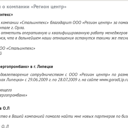
 о компании «Регион центр»
интекс»
 компании «Стальинтекс» благодарит ООО «Регион центр» за помощ
тале г. Орла.
 отметить оперативную и квалифицированную работу менеджеров 
мся, что в дальнейшем наши отношения останутся такими же тесн
ОО «Стальинтекс»
й
ергопромбанк» в г. Липецке
довлетворение сотрудничеством с ООО «Регион центр» по разм
ах Липецка» с 29.06.2009 г. по 28.07.2009 г. на сайте www.gorodLip.
яющего
нергопромбанк»
в О.Л
тво в Вашей компанией помогло найти мне новых партнеров по бизн
 О. Л