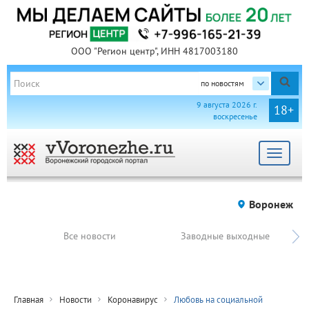
ООО "Регион центр", ИНН 4817003180
по новостям
9 августа 2026 г.
18+
воскресенье
Toggle
navigat
Воронеж
Все новости
Заводные выходные
Главная
Новости
Коронавирус
Любовь на социальной