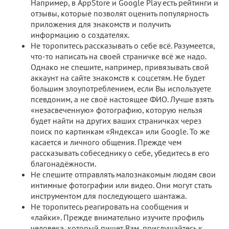
Например, в AppStore и Google Play есть рейтинги и
отзывы, которые позволят оценить популярность
приложения для знакомств и получить
информацию о создателях.
Не торопитесь рассказывать о себе всё. Разумеется,
что-то написать на своей страничке всё же надо.
Однако не спешите, например, привязывать свой
аккаунт на сайте знакомств к соцсетям. Не будет
большим злоупотреблением, если Вы используете
псевдоним, а не своё настоящее ФИО. Лучше взять
«незасвеченную» фотографию, которую нельзя
будет найти на других ваших страничках через
поиск по картинкам «Яндекса» или Google. То же
касается и личного общения. Прежде чем
рассказывать собеседнику о себе, убедитесь в его
благонадёжности.
Не спешите отправлять малознакомым людям свои
интимные фотографии или видео. Они могут стать
инструментом для последующего шантажа.
Не торопитесь реагировать на сообщения и
«лайки». Прежде внимательно изучите профиль
человека, который пишет Вам, прислушайтесь к