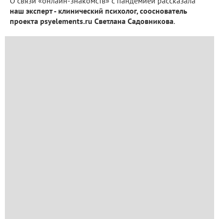
О связи «онлайн-знакомств» с пандемией рассказала
наш эксперт - клинический психолог, сооснователь
проекта psyelements.ru Светлана Садовникова
.