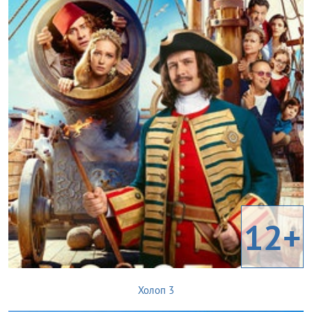
12+
Холоп 3