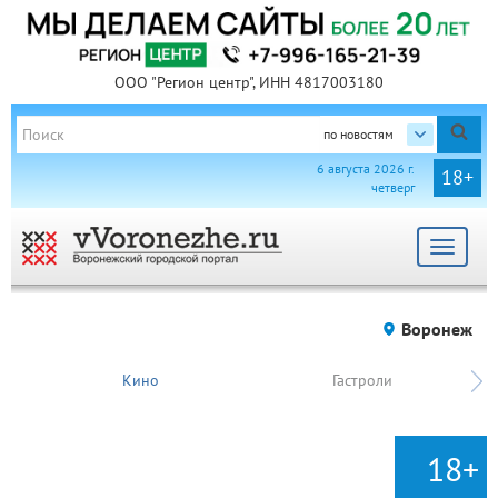
ООО "Регион центр", ИНН 4817003180
по новостям
6 августа 2026 г.
18+
четверг
Toggle
navigat
Воронеж
Кино
Гастроли
18+