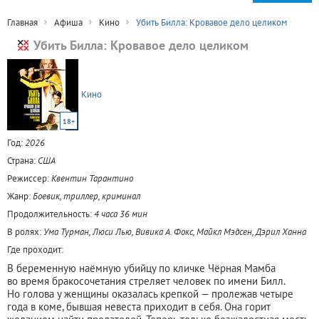
Главная
Афиша
Кино
Убить Билла: Кровавое дело целиком
Убить Билла: Кровавое дело целиком
Кино
18+
Год:
2026
Страна:
США
Режиссер:
Квентин Тарантино
Жанр:
Боевик, триллер, криминал
Продолжительность:
4 часа 36 мин
В ролях:
Ума Турман, Люси Лью, Вивика А. Фокс, Майкл Мэдсен, Дэрил Ханна
Где проходит:
В беременную наёмную убийцу по кличке Чёрная Мамба
во время бракосочетания стреляет человек по имени Билл.
Но голова у женщины оказалась крепкой — пролежав четыре
года в коме, бывшая невеста приходит в себя. Она горит