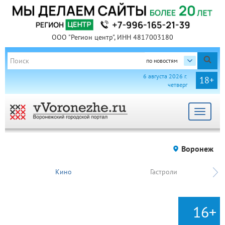
ООО "Регион центр", ИНН 4817003180
по новостям
6 августа 2026 г.
18+
четверг
Toggle
navigat
Воронеж
Кино
Гастроли
16+