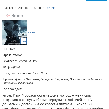
Главная
Афиша
Кино
Ветер
Ветер
Кино
16+
Год:
2024
Страна:
Россия
Режиссер:
Сергей Члиянц
Жанр:
Драма
Продолжительность:
2 часа 03 мин.
В ролях:
Даниил Феофанов, Серафима Гощанская, Олег Васильков, Николай
Чиндяйкин, Илья Исаев
Где проходит:
Рыбак Иван Морозов, оставив дома молодую жену Катю,
отправляется в путь, обещая вернуться с добычей: едой,
деньгами и достойным её красоты платьем. В компании
случайного попутчика Сергея Волкова Ивану предстоит пройти