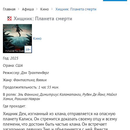
Главная
Афиша
Кино
Хищник: Планета смерти
Хищник: Планета смерти
Кино
18+
Год:
2025
Страна:
США
Режиссер:
Дэн Трахтенберг
Жанр:
Фантастика, боевик
Продолжительность:
1 час 55 мин.
В ролях:
Эль Фаннинг, Димитриус Коломатанги, Рубен Де Йонг, Майкл
Хомик, Рохинал Наяран
Где проходит:
Хищник Дек, изгнанный из клана, отправляется на опасную
планету Калиск. Он стремится доказать своему отцу и всему
племени, что достоин быть частью клана. Он встречает
загадочную девушку Тию и объединяется с ней. Вместе