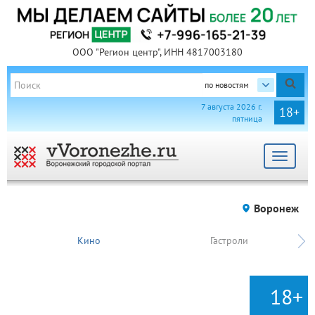
ООО "Регион центр", ИНН 4817003180
по новостям
7 августа 2026 г.
18+
пятница
Toggle
navigat
Воронеж
Кино
Гастроли
18+