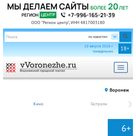
ООО "Регион центр", ИНН 4817003180
по новостям
10 августа 2026 г.
18+
понедельник
Toggle
navigat
Воронеж
Кино
Гастроли
6+