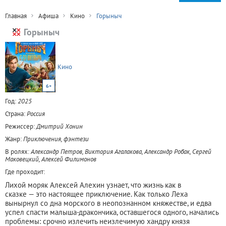
Главная
Афиша
Кино
Горыныч
Горыныч
Кино
6+
Год:
2025
Страна:
Россия
Режиссер:
Дмитрий Хонин
Жанр:
Приключения, фэнтези
В ролях:
Александр Петров, Виктория Агалакова, Александр Робак, Сергей
Маковецкий, Алексей Филимонов
Где проходит:
Лихой моряк Алексей Алехин узнает, что жизнь как в
сказке — это настоящее приключение. Как только Леха
вынырнул со дна морского в неопознанном княжестве, и едва
успел спасти малыша-дракончика, оставшегося одного, начались
проблемы: срочно излечить неизлечимую хандру князя