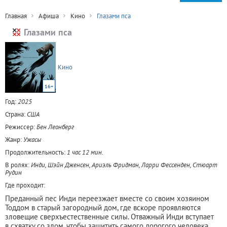
Главная
Афиша
Кино
Глазами пса
Глазами пса
Кино
16+
Год:
2025
Страна:
США
Режиссер:
Бен Леонберг
Жанр:
Ужасы
Продолжительность:
1 час 12 мин.
В ролях:
Инди, Шэйн Дженсен, Ариэль Фридман, Ларри Фессенден, Стюарт
Рудин
Где проходит:
Преданный пес Инди переезжает вместе со своим хозяином
Тоддом в старый загородный дом, где вскоре проявляются
зловещие сверхъестественные силы. Отважный Инди вступает
в схватку со злом, чтобы защитить самого дорогого человека