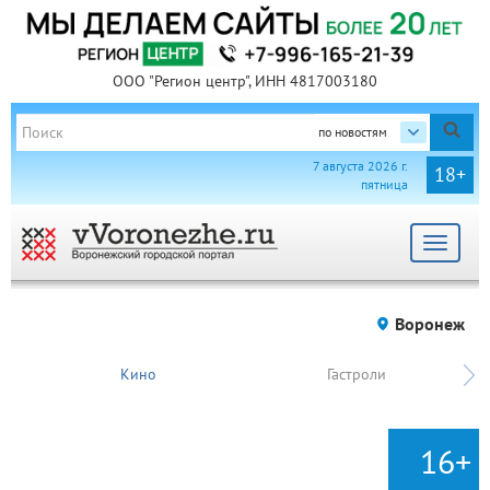
ООО "Регион центр", ИНН 4817003180
по новостям
7 августа 2026 г.
18+
пятница
Toggle
navigat
Воронеж
Кино
Гастроли
16+