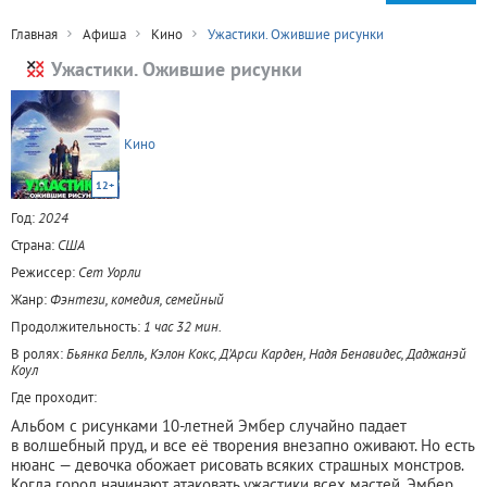
Главная
Афиша
Кино
Ужастики. Ожившие рисунки
Ужастики. Ожившие рисунки
Кино
12+
Год:
2024
Страна:
США
Режиссер:
Сет Уорли
Жанр:
Фэнтези, комедия, семейный
Продолжительность:
1 час 32 мин.
В ролях:
Бьянка Белль, Кэлон Кокс, Д’Арси Карден, Надя Бенавидес, Даджанэй
Коул
Где проходит:
Альбом с рисунками 10-летней Эмбер случайно падает
в волшебный пруд, и все её творения внезапно оживают. Но есть
нюанс — девочка обожает рисовать всяких страшных монстров.
Когда город начинают атаковать ужастики всех мастей, Эмбер