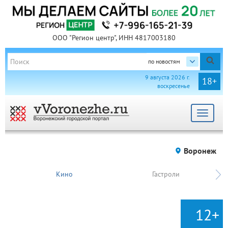
ООО "Регион центр", ИНН 4817003180
по новостям
9 августа 2026 г.
18+
воскресенье
Toggle
navigat
Воронеж
Кино
Гастроли
12+