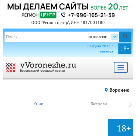
ООО "Регион центр", ИНН 4817003180
по новостям
7 августа 2026 г.
18+
пятница
Toggle
navigat
Воронеж
Кино
Гастроли
18+