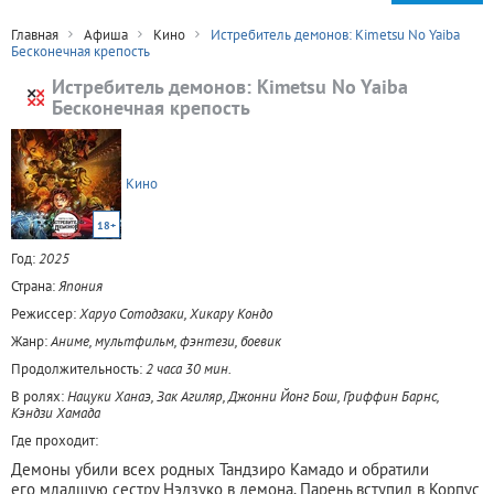
Главная
Афиша
Кино
Истребитель демонов: Kimetsu No Yaiba
Бесконечная крепость
Истребитель демонов: Kimetsu No Yaiba
Бесконечная крепость
Кино
18+
Год:
2025
Страна:
Япония
Режиссер:
Харуо Сотодзаки, Хикару Кондо
Жанр:
Аниме, мультфильм, фэнтези, боевик
Продолжительность:
2 часа 30 мин.
В ролях:
Нацуки Ханаэ, Зак Агиляр, Джонни Йонг Бош, Гриффин Барнс,
Кэндзи Хамада
Где проходит:
Демоны убили всех родных Тандзиро Камадо и обратили
его младшую сестру Нэдзуко в демона. Парень вступил в Корпус