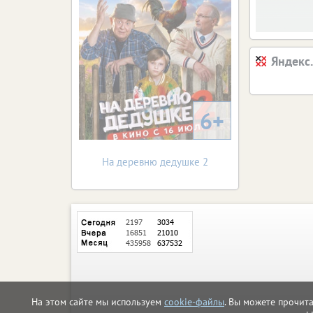
Яндекс
6+
На деревню дедушке 2
На этом сайте мы используем
cookie-файлы
. Вы можете прочит