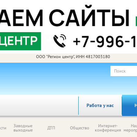
ООО "Регион центр", ИНН 4817003180
Работа у нас
Н
Заводные
Интернет-
На
сти
ДТП
Общество
выходные
конференция
мероп