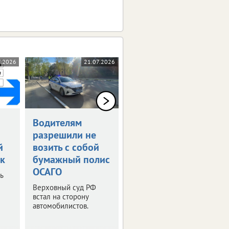
7.2026
21.07.2026
20.07.2026
Водителям
ФАС разработала
разрешили не
новые правила
й
возить с собой
возврата ж/д
к
бумажный полис
билетов
ОСАГО
ь
Это должно снизить
риски приобретения
Верховный суд РФ
большей части
встал на сторону
билетов
автомобилистов.
перекупщиками.