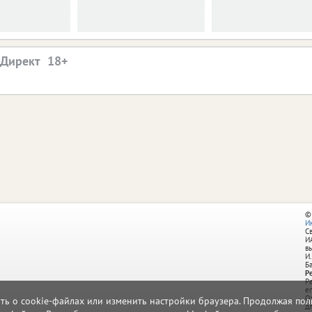
.Директ
©
И
С
И
в
И.
Б
Р
Р
e
О
ать о cookie-файлах или изменить настройки браузера. Продолжая поль
д