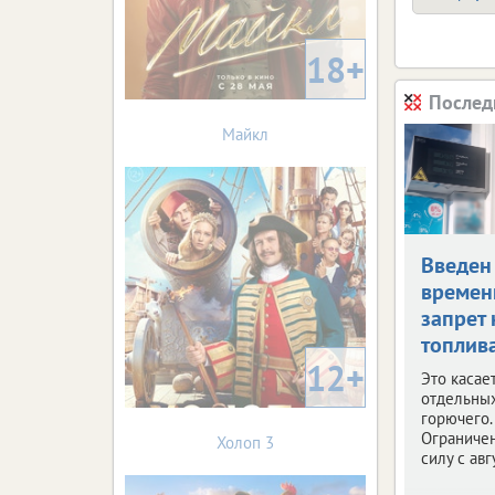
18+
Послед
Майкл
Введен
време
запрет 
топлив
12+
Это касае
отдельны
горючего.
Ограничен
Холоп 3
силу с авг