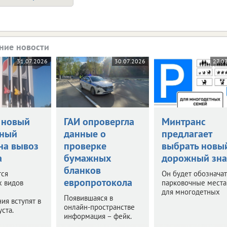
ние новости
31.07.2026
30.07.2026
27.0
 новый
ГАИ опровергла
Минтранс
нный
данные о
предлагает
на вывоз
проверке
выбрать новы
а
бумажных
дорожный зна
бланков
тся
Он будет обозначат
европротокола
х видов
парковочные места
для многодетных
Появившаяся в
ия вступят в
онлайн-пространстве
уста.
информация – фейк.