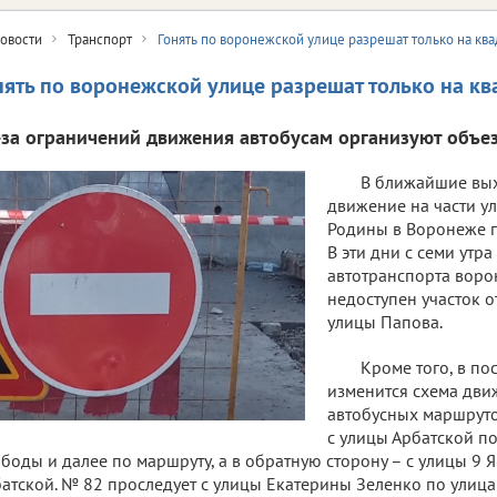
овости
Транспорт
Гонять по воронежской улице разрешат только на кв
нять по воронежской улице разрешат только на к
-за ограничений движения автобусам организуют объез
В ближайшие вых
движение на части у
Родины в Воронеже п
В эти дни с семи утра
автотранспорта воро
недоступен участок о
улицы Папова.
Кроме того, в по
изменится схема дв
автобусных маршрутов
с улицы Арбатской по
боды и далее по маршруту, а в обратную сторону – с улицы 9 
атской. № 82 проследует с улицы Екатерины Зеленко по улица