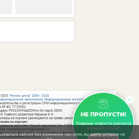
 ООО
"Регион центр" 2004 - 2026
нформационное наполнение: Информационное агентство vRossii.ru
видетельство о регистрации СМИ информационного агентства vRossii.ru
А № ФС 77‑35502
ыдано РОСКОМНАДЗОРом 04 марта 2009г.
НЕ ПРОПУСТИ!
 О. Главного редактора Нарыков А. Н.
аннеры на портале размещаются на правах рекламы.
еклама на портале:
Главные новости региона
екламное агентство "Умный маркетинг" тел. 7-910-267-70-40,
в вашей почте!
mail: umnyy.marketing@yandex.ru
тдельные публикации могут содержать информацию, не предназначенную
зоваться сайтом без изменения настроек, вы даете согласие на
ля пользователей до 18 лет.
ПОДПИСАТЬСЯ