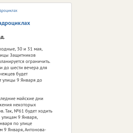
адроциклах
вадроциклах
д.
одные, 30 и 31 мая,
лицы Защитников
ланируется ограничить.
 и до шести вечера для
нежцев будет
т улицы 9 Января до
следние майские дни
ижения некоторых
. Так, №61 будет ходить
 улицам 9 Января,
Января по улице
м 9 Января, Антонова-