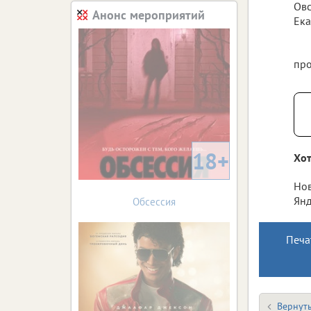
Овс
Анонс мероприятий
Ека
про
18+
Хот
Нов
Янд
Обсессия
Печа
Вернуть