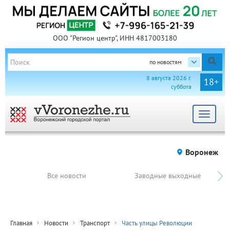
ООО "Регион центр", ИНН 4817003180
по новостям
8 августа 2026 г.
18+
суббота
Toggle
navigat
Воронеж
Все новости
Заводные выходные
Главная
Новости
Транспорт
Часть улицы Революции