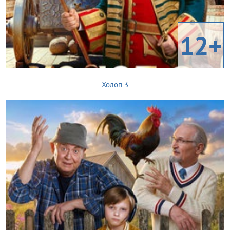
12+
Холоп 3