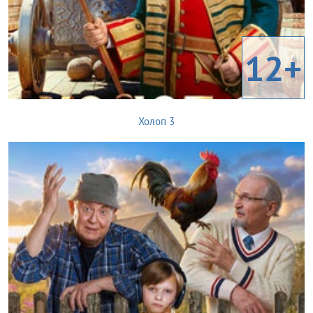
12+
Холоп 3