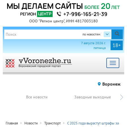
ООО "Регион центр", ИНН 4817003180
по новостям
7 августа 2026 г.
18+
пятница
Toggle
navigat
Воронеж
Все новости
Заводные выходные
Главная
Новости
Транспорт
С 2025 года вырастут штрафы за