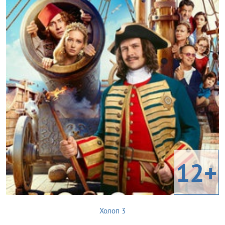
12+
Холоп 3