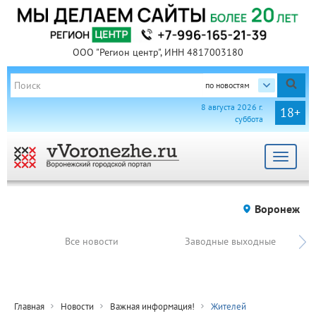
ООО "Регион центр", ИНН 4817003180
по новостям
8 августа 2026 г.
18+
суббота
Toggle
navigat
Воронеж
Все новости
Заводные выходные
Главная
Новости
Важная информация!
Жителей