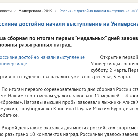
овости
Универсиада - 2019
Россияне достойно начали выступление на 
ссияне достойно начали выступление на Универси
ша сборная по итогам первых "медальных" дней завое
ловины разыгранных наград.
Открытие первой
Универсиады состоял
субботу, 2 марта. Пе
ртивного студенчества начались уже в воскресенье, 3 марта.
По итогам первого соревновательного дня сборная России с
ете. Нашим спортсменам удалось завоевать 12 медалей — 4 «з
 «бронзы». Награды высшей пробы завоевали лыжники Алиса
мушкин, сноубордистка Кристина Пауль и Максим Буров, выс
обатике.
Второй день также оказался для многих российских спортсме
о разыграно 10 комплектов наград. Россиянам удалось завоева