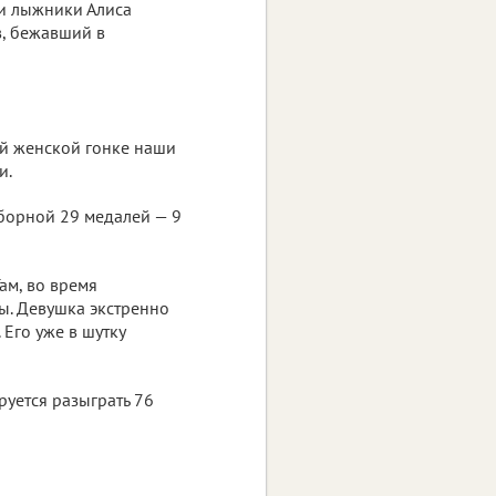
ли лыжники Алиса
в, бежавший в
ой женской гонке наши
и.
сборной 29 медалей — 9
ам, во время
ы. Девушка экстренно
 Его уже в шутку
руется разыграть 76