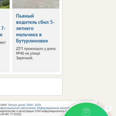
Пьяный
водитель сбил 5-
 7-
летнего
к
мальчика в
Бутурлиновке
яют
ДТП произошло у дома
№40 на улице
Заречной.
 ООО
"Регион центр" 2004 - 2026
нформационное наполнение: Информационное агентство vRossii.ru
видетельство о регистрации СМИ информационного агентства vRossii.ru
А № ФС 77‑35502