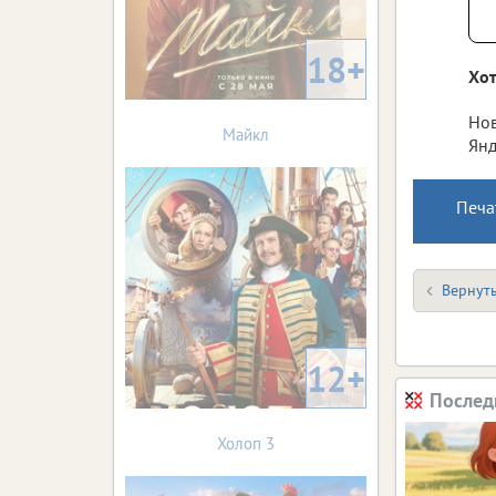
18+
Хот
Нов
Майкл
Янд
Печа
Вернуть
12+
Послед
Холоп 3