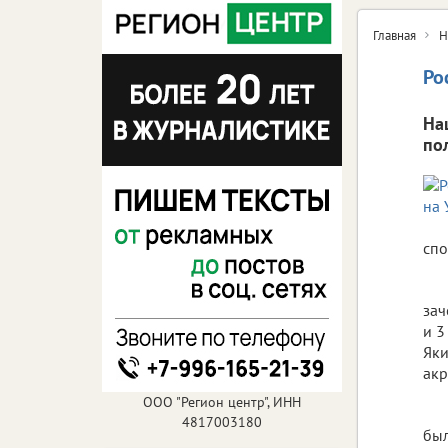
Главная
Н
Ро
На
по
спо
зач
и 3
Яки
акр
ООО "Регион центр", ИНН
4817003180
был