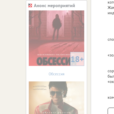
кот
Анонс мероприятий
Жам
инд
спо
«зо
18+
сор
Обсессия
был
«ок
ком