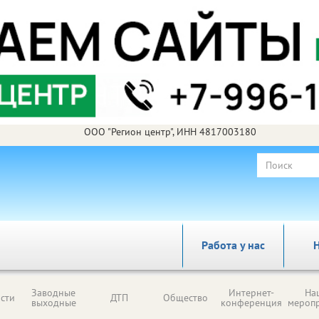
ООО "Регион центр", ИНН 4817003180
Работа у нас
Н
Заводные
Интернет-
На
сти
ДТП
Общество
выходные
конференция
мероп