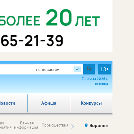
18+
по новостям
7 августа 2026 г.
пятница
овости
Афиша
Конкурсы
Новости
ши
Важная
Происшествия
Здоровье
Воронеж
Ку
компаний (на
риятия
информация!
правах
рекламы)