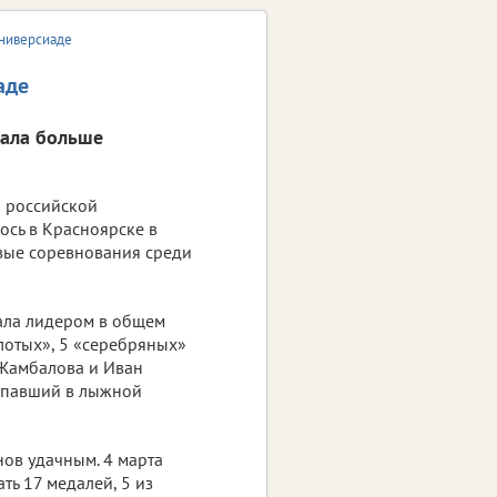
Универсиаде
аде
вала больше
 российской
ось в Красноярске в
рвые соревнования среди
тала лидером в общем
олотых», 5 «серебряных»
 Жамбалова и Иван
тупавший в лыжной
нов удачным. 4 марта
ть 17 медалей, 5 из