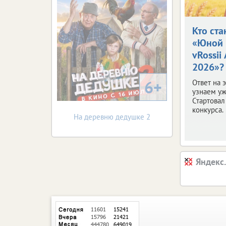
Кто ста
«Юной 
vRossii
2026»?
6+
Ответ на 
узнаем уж
Стартовал
конкурса.
На деревню дедушке 2
Яндекс