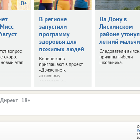
0+
нет
В регионе
На Дону в
Мисс
запустили
Лискинском
 Август
программу
районе утонул
здоровья для
летний мальчи
пожилых людей
этот вопрос
Следователи выясн
е скоро.
причины гибели
Воронежцев
 новый этап
школьника.
приглашают в проект
«Движение к
активному
долголетию».
.Директ
©
И
С
И