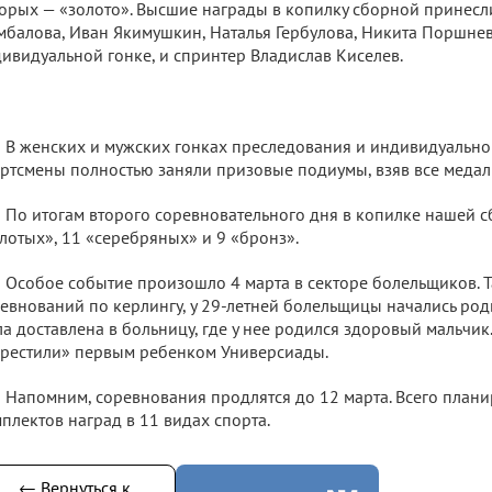
орых — «золото». Высшие награды в копилку сборной принес
балова, Иван Якимушкин, Наталья Гербулова, Никита Поршне
ивидуальной гонке, и спринтер Владислав Киселев.
В женских и мужских гонках преследования и индивидуальн
ртсмены полностью заняли призовые подиумы, взяв все медал
По итогам второго соревновательного дня в копилке нашей 
лотых», 11 «серебряных» и 9 «бронз».
Особое событие произошло 4 марта в секторе болельщиков. Т
евнований по керлингу, у 29-летней болельщицы начались род
а доставлена в больницу, где у нее родился здоровый мальчик.
рестили» первым ребенком Универсиады.
Напомним, соревнования продлятся до 12 марта. Всего плани
плектов наград в 11 видах спорта.
← Вернуться к