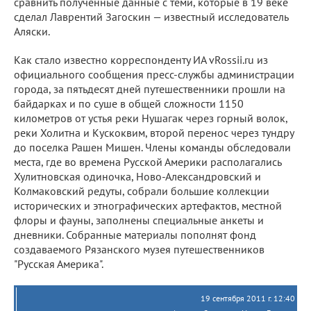
сравнить полученные данные с теми, которые в 19 веке
сделал Лаврентий Загоскин — известный исследователь
Аляски.
Как стало известно корреспонденту ИА vRossii.ru из
официального сообщения пресс-службы администрации
города, за пятьдесят дней путешественники прошли на
байдарках и по суше в общей сложности 1150
километров от устья реки Нушагак через горный волок,
реки Холитна и Кускоквим, второй перенос через тундру
до поселка Рашен Мишен. Члены команды обследовали
места, где во времена Русской Америки располагались
Хулитновская одиночка, Ново-Александровский и
Колмаковский редуты, собрали большие коллекции
исторических и этнографических артефактов, местной
флоры и фауны, заполнены специальные анкеты и
дневники. Собранные материалы пополнят фонд
создаваемого Рязанского музея путешественников
"Русская Америка".
19 сентября 2011 г. 12:40