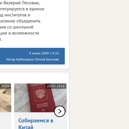
и Валерий Лесовик,
нтегрируется в единое
яд институтов и
желание объединить
вия со школьной
ции и возможности
.
3 июня 2009 г. 9:20
Автор публикации Галина Бычкова
6.2026
20.05.2026
12.02.2026
Собираемся в
В России
Китай
изменятся