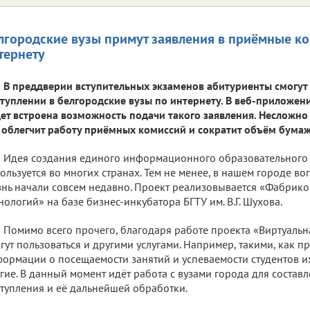
лгородские вузы примут заявления в приёмные к
тернету
В преддверии вступительных экзаменов абитуриенты смогут 
туплении в белгородские вузы по интернету. В веб-приложени
ет встроена возможность подачи такого заявления. Несложно
 облегчит работу приёмных комиссий и сократит объём бума
Идея создания единого информационного образовательного 
ользуется во многих странах. Тем не менее, в нашем городе в
нь начали совсем недавно. Проект реализовывается «Фабри
нологий» на базе бизнес-инкубатора БГТУ им. В.Г. Шухова.
Помимо всего прочего, благодаря работе проекта «Виртуаль
гут пользоваться и другими услугами. Например, такими, как п
ормации о посещаемости занятий и успеваемости студентов и
гие. В данный момент идёт работа с вузами города для соста
тупления и её дальнейшей обработки.