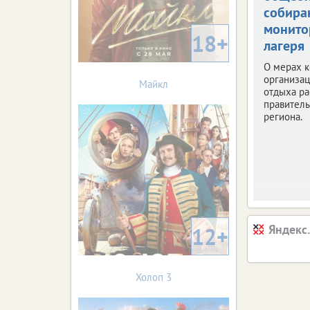
собира
монито
18+
лагеря
О мерах к
организац
Майкл
отдыха ра
правитель
региона.
Яндекс
12+
Холоп 3