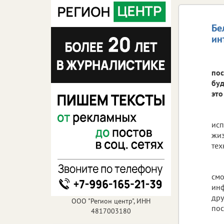
Бе
ин
пос
буд
это
исп
жиз
тех
смо
инф
дру
ООО "Регион центр", ИНН
пос
4817003180