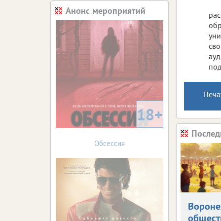
Анонс мероприятий
рас
обр
уни
сво
ауд
под
Печа
18+
Послед
Обсессия
Вороне
общест