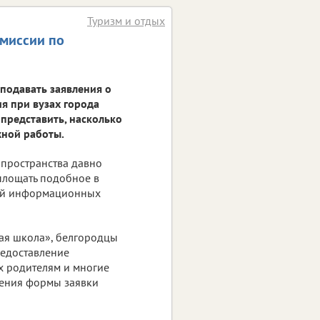
Туризм и отдых
омиссии по
подавать заявления о
я при вузах города
 представить, насколько
жной работы.
пространства давно
оплощать подобное в
кой информационных
ная школа», белгородцы
редоставление
х родителям и многие
вления формы заявки