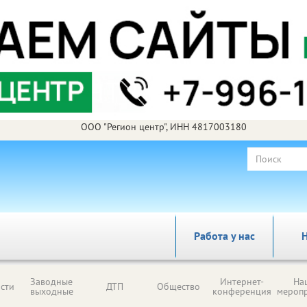
ООО "Регион центр", ИНН 4817003180
Работа у нас
Н
Заводные
Интернет-
На
сти
ДТП
Общество
выходные
конференция
мероп