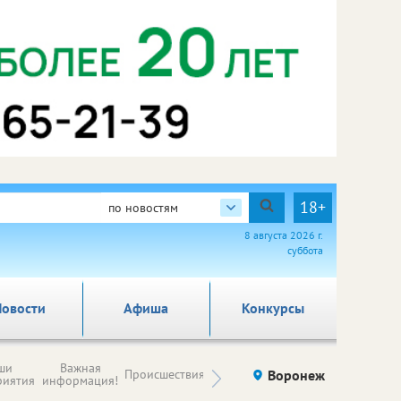
18+
по новостям
8 августа 2026 г.
суббота
овости
Афиша
Конкурсы
Новости
ши
Важная
Происшествия
Здоровье
Воронеж
Ку
компаний (на
риятия
информация!
правах
рекламы)