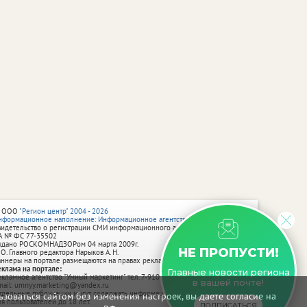
 ООО
"Регион центр" 2004 - 2026
нформационное наполнение: Информационное агентство vRossii.ru
видетельство о регистрации СМИ информационного агентства vRossii.ru
А № ФС 77‑35502
ыдано РОСКОМНАДЗОРом 04 марта 2009г.
НЕ ПРОПУСТИ!
 О. Главного редактора Нарыков А. Н.
аннеры на портале размещаются на правах рекламы.
еклама на портале:
Главные новости региона
екламное агентство "Умный маркетинг" тел. 7-910-267-70-40,
в вашей почте!
mail: umnyy.marketing@yandex.ru
тдельные публикации могут содержать информацию, не предназначенную
зоваться сайтом без изменения настроек, вы даете согласие на
ля пользователей до 18 лет.
ПОДПИСАТЬСЯ