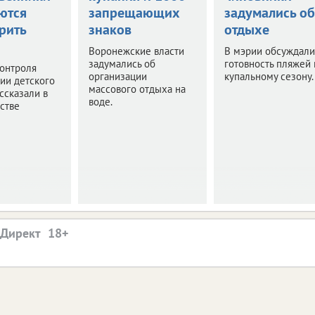
ются
запрещающих
задумались об
рить
знаков
отдыхе
Воронежские власти
В мэрии обсуждали
задумались об
готовность пляжей 
онтроля
организации
купальному сезону.
ии детского
массового отдыха на
ссказали в
воде.
стве
.Директ