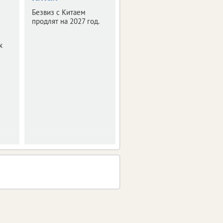
правила
Безвиз с Китаем
бронирования
продлят на 2027 год.
гостиниц
к
Новые правила
заработают уже этой
весной.