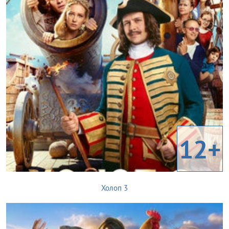
12+
Холоп 3