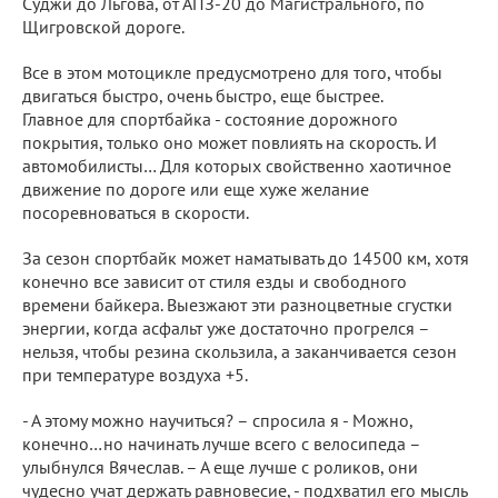
Суджи до Льгова, от АПЗ-20 до Магистрального, по
Щигровской дороге.
Все в этом мотоцикле предусмотрено для того, чтобы
двигаться быстро, очень быстро, еще быстрее.
Главное для спортбайка - состояние дорожного
покрытия, только оно может повлиять на скорость. И
автомобилисты… Для которых свойственно хаотичное
движение по дороге или еще хуже желание
посоревноваться в скорости.
За сезон спортбайк может наматывать до 14500 км, хотя
конечно все зависит от стиля езды и свободного
времени байкера. Выезжают эти разноцветные сгустки
энергии, когда асфальт уже достаточно прогрелся –
нельзя, чтобы резина скользила, а заканчивается сезон
при температуре воздуха +5.
- А этому можно научиться? – спросила я - Можно,
конечно…но начинать лучше всего с велосипеда –
улыбнулся Вячеслав. – А еще лучше с роликов, они
чудесно учат держать равновесие, - подхватил его мысль