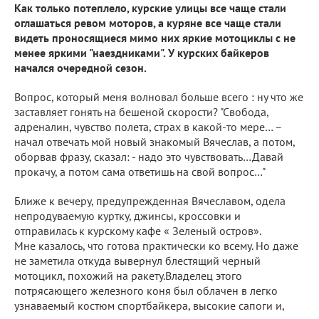
Как только потеплело, курские улицы все чаще стали
оглашаться ревом моторов, а куряне все чаще стали
видеть проносящиеся мимо них яркие мотоциклы с не
менее яркими "наездниками". У курских байкеров
начался очередной сезон.
Вопрос, который меня волновал больше всего : ну что же
заставляет гонять на бешеной скорости? "Свобода,
адреналин, чувство полета, страх в какой-то мере… –
начал отвечать мой новый знакомый Вячеслав, а потом,
оборвав фразу, сказал: - надо это чувствовать…Давай
прокачу, а потом сама ответишь на свой вопрос…"
Ближе к вечеру, предупрежденная Вячеславом, одела
непродуваемую куртку, джинсы, кроссовки и
отправилась к курскому кафе « Зеленый остров».
Мне казалось, что готова практически ко всему. Но даже
не заметила откуда вывернул блестящий черный
мотоцикл, похожий на ракету.Владелец этого
потрясающего железного коня был облачен в легко
узнаваемый костюм спортбайкера, высокие сапоги и,