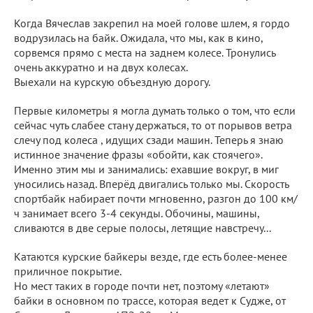
Когда Вячеслав закрепил на моей голове шлем, я гордо
водрузилась на байк. Ожидала, что мы, как в кино,
сорвемся прямо с места на заднем колесе. Тронулись
очень аккуратно и на двух колесах.
Выехали на курскую объездную дорогу.
Первые километры я могла думать только о том, что если
сейчас чуть слабее стану держаться, то от порывов ветра
слечу под колеса , идущих сзади машин. Теперь я знаю
истинное значение фразы «обойти, как стоячего».
Именно этим мы и занимались: ехавшие вокруг, в миг
уносились назад. Вперёд двигались только мы. Скорость
спортбайк набирает почти мгновенно, разгон до 100 км/
ч занимает всего 3-4 секунды. Обочины, машины,
сливаются в две серые полосы, летящие навстречу...
Катаются курские байкеры везде, где есть более-менее
приличное покрытие.
Но мест таких в городе почти нет, поэтому «летают»
байки в основном по трассе, которая ведет к Судже, от