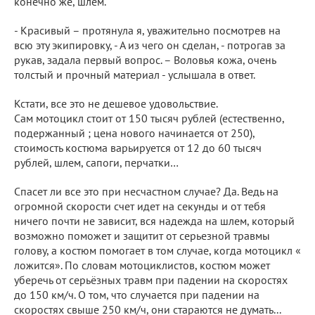
конечно же, шлем.
- Красивый – протянула я, уважительно посмотрев на
всю эту экипировку, - А из чего он сделан, - потрогав за
рукав, задала первый вопрос. – Воловья кожа, очень
толстый и прочный материал - услышала в ответ.
Кстати, все это не дешевое удовольствие.
Сам мотоцикл стоит от 150 тысяч рублей (естественно,
подержанный ; цена нового начинается от 250),
стоимость костюма варьируется от 12 до 60 тысяч
рублей, шлем, сапоги, перчатки…
Спасет ли все это при несчастном случае? Да. Ведь на
огромной скорости счет идет на секунды и от тебя
ничего почти не зависит, вся надежда на шлем, который
возможно поможет и защитит от серьезной травмы
голову, а костюм помогает в том случае, когда мотоцикл «
ложится». По словам мотоциклистов, костюм может
уберечь от серьёзных травм при падении на скоростях
до 150 км/ч. О том, что случается при падении на
скоростях свыше 250 км/ч, они стараются не думать...