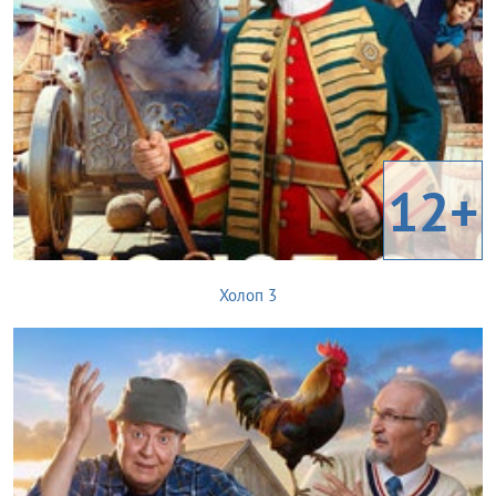
12+
Холоп 3