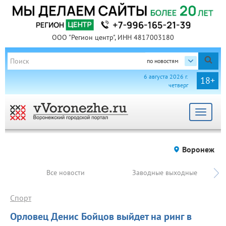
ООО "Регион центр", ИНН 4817003180
по новостям
6 августа 2026 г.
18+
четверг
Toggle
navigat
Воронеж
Все новости
Заводные выходные
Спорт
Орловец Денис Бойцов выйдет на ринг в