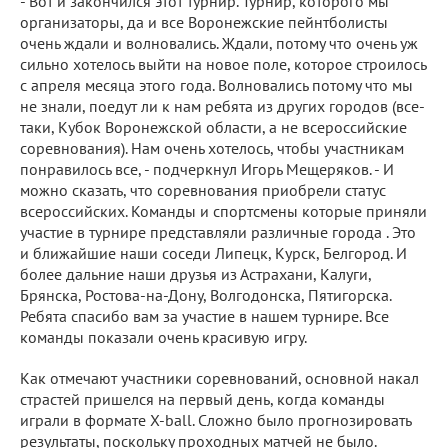
- Вот и закончился этот турнир. Турнир, которого мы
организаторы, да и все Воронежские пейнтболисты
очень ждали и волновались. Ждали, потому что очень уж
сильно хотелось выйти на новое поле, которое строилось
с апреля месяца этого года. Волновались потому что мы
не знали, поедут ли к нам ребята из других городов (все-
таки, Кубок Воронежской области, а не всероссийские
соревнования). Нам очень хотелось, чтобы участникам
понравилось все, - подчеркнул Игорь Мещеряков. - И
можно сказать, что соревнования приобрели статус
всероссийских. Команды и спортсмены которые приняли
участие в турнире представляли различные города . Это
и ближайшие наши соседи Липецк, Курск, Белгород. И
более дальние наши друзья из Астрахани, Калуги,
Брянска, Ростова-на-Дону, Волгодонска, Пятигорска.
Ребята спасибо вам за участие в нашем турнире. Все
команды показали очень красивую игру.
Как отмечают участники соревнований, основной накал
страстей пришелся на первый день, когда команды
играли в формате Х-ball. Сложно было прогнозировать
результаты, поскольку проходных матчей не было.