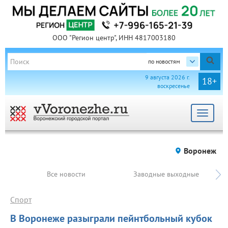
ООО "Регион центр", ИНН 4817003180
по новостям
9 августа 2026 г.
18+
воскресенье
Toggle
navigat
Воронеж
Все новости
Заводные выходные
Спорт
В Воронеже разыграли пейнтбольный кубок