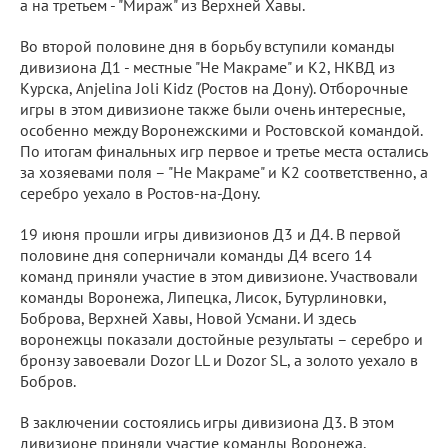
а на третьем - "Мираж" из Верхней Хавы.
Во второй половине дня в борьбу вступили команды
дивизиона Д1 - местные "Не Макраме" и К2, НКВД из
Курска, Anjelina Joli Kidz (Ростов на Дону). Отборочные
игры в этом дивизионе также были очень интересные,
особенно между Воронежскими и Ростовской командой.
По итогам финальных игр первое и третье места остались
за хозяевами поля – "Не Макраме" и К2 соответственно, а
серебро уехало в Ростов-на-Дону.
19 июня прошли игры дивизионов Д3 и Д4. В первой
половине дня соперничали команды Д4 всего 14
команд приняли участие в этом дивизионе. Участвовали
команды Воронежа, Липецка, Лисок, Бутурлиновки,
Боброва, Верхней Хавы, Новой Усмани. И здесь
воронежцы показали достойные результаты – серебро и
бронзу завоевали Dozor LL и Dozor SL, а золото уехало в
Бобров.
В заключении состоялись игры дивизиона Д3. В этом
дивизионе приняли участие команды Воронежа,