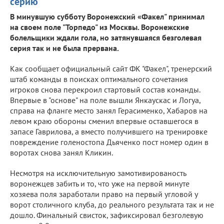
серию
В минувшую субботу Воронежский «Факел" принимал
на своем поле "Торпедо" из Москвы. Воронежские
болельщики ждали гола, но затянувшаяся безголевая
серия так и не была прервана.
Как сообщает официальный сайт ФК "Факел", тренерский
штаб команды в поисках оптимального сочетания
игроков снова перекроил стартовый состав команды.
Впервые в "основе" на поле вышли Янкаускас и Логуа,
справа на фланге место занял Герасименко, Хабаров на
левом краю обороны сменил впервые оставшегося в
запасе Гаврилова, а вместо получившего на тренировке
повреждение голеностопа Дьяченко пост номер один в
воротах снова занял Кликин.
Несмотря на исключительную замотивированость
воронежцев забить и то, что уже на первой минуте
хозяева поля заработали право на первый угловой у
ворот столичного клуба, до реального результата так и не
дошло. Финальный свисток, зафиксировал безголевую