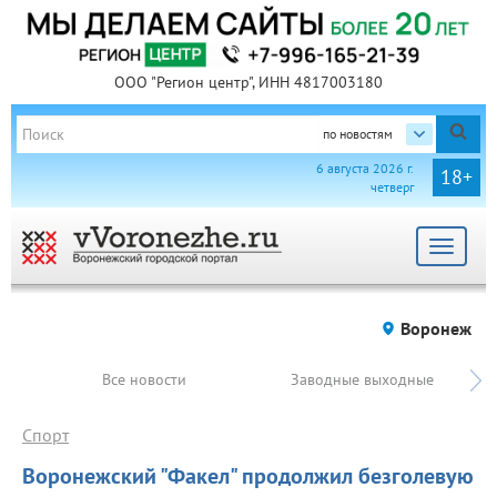
ООО "Регион центр", ИНН 4817003180
по новостям
6 августа 2026 г.
18+
четверг
Toggle
navigat
Воронеж
Все новости
Заводные выходные
Спорт
Воронежский "Факел" продолжил безголевую