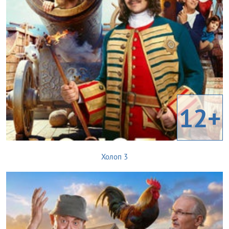
12+
Холоп 3