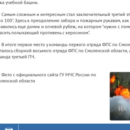
жа учебной башни.
Самым сложным и интересным стал заключительный третий эт
по 100". Здесь к преодолению забора и пожарным рукавам, как 
авились еще домик и огневой рубеж, на котором "нужно с по
асить полыхающий противень с керосином".
В итоге первое место у команды первого отряда ФПС по Смол
талось сборной восьмого отряда ФПС по Смоленской области, а
анда третьей ПЧ.
Фото с официального сайта ГУ МЧС России по
ленской области