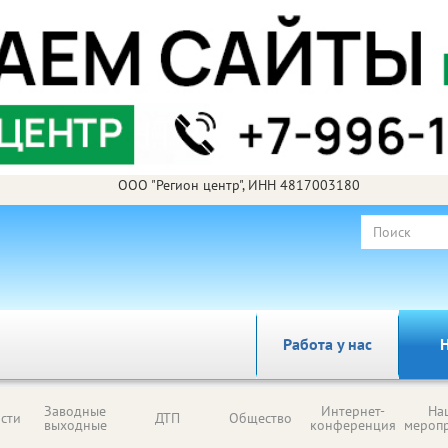
ООО "Регион центр", ИНН 4817003180
Работа у нас
Н
Заводные
Интернет-
На
сти
ДТП
Общество
выходные
конференция
мероп