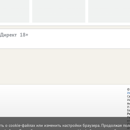
.Директ
©
И
С
И
в
И.
Б
Р
Р
e
О
ать о cookie-файлах или изменить настройки браузера. Продолжая поль
д