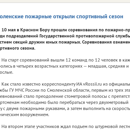
оленские пожарные открыли спортивный сезон
10 мая в Красном Бору прошли соревнования по пожарно-п
ди подразделений Государственной противопожарной службы
стием секций дружин юных пожарных. Соревнования ознамен
ртивного сезона.
На старт соревнований вышли 12 команд по 12 человек в каж
олись в четырех возрастных категориях — младшая, средняя и 
ослые.
Как стало известно корреспонденту ИА vRossii.ru из официал
жбы ГУ МЧС России по Смоленской области, первым из трех э
евнований стало преодоление стометровой полосы с препятст
ртсменам необходимо было перебраться через двухметровый 
у с двумя пожарными рукавами, а затем выполнить на скорост
ническим вооружением.
На втором этапе участников ждал подъем по штурмовой лестн