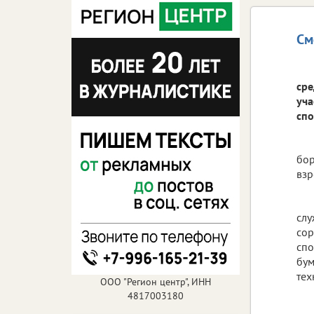
См
сре
уча
спо
бор
взр
слу
сор
спо
бум
тех
ООО "Регион центр", ИНН
4817003180