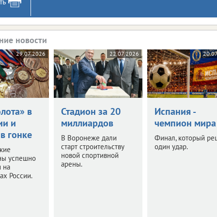
ть
ние новости
29.07.2026
22.07.2026
20.0
лота» в
Стадион за 20
Испания -
ии и
миллиардов
чемпион мира
в гонке
В Воронеже дали
Финал, который ре
старт строительству
один удар.
кие
новой спортивной
ны успешно
арены.
 на
ах России.