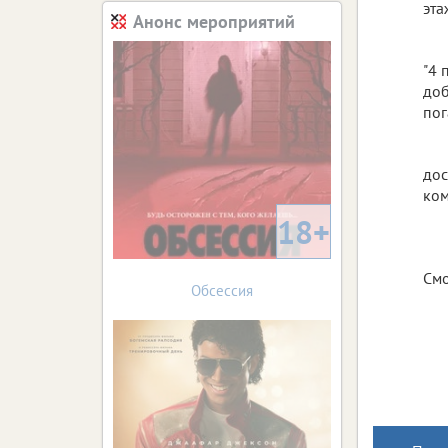
эта
Анонс мероприятий
"4 
доб
пог
дос
ком
18+
Смо
Обсессия