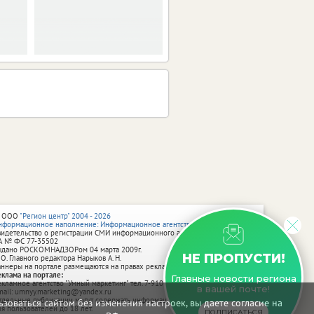
 ООО
"Регион центр" 2004 - 2026
нформационное наполнение: Информационное агентство vRossii.ru
видетельство о регистрации СМИ информационного агентства vRossii.ru
А № ФС 77‑35502
ыдано РОСКОМНАДЗОРом 04 марта 2009г.
НЕ ПРОПУСТИ!
 О. Главного редактора Нарыков А. Н.
аннеры на портале размещаются на правах рекламы.
еклама на портале:
Главные новости региона
екламное агентство "Умный маркетинг" тел. 7-910-267-70-40,
в вашей почте!
mail: umnyy.marketing@yandex.ru
тдельные публикации могут содержать информацию, не предназначенную
зоваться сайтом без изменения настроек, вы даете согласие на
ля пользователей до 18 лет.
ПОДПИСАТЬСЯ