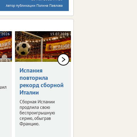
Автор публикации Полина Павлова
7.2026
15.07.2026
14.07.2026
Испания
С седьмого
повторила
места — на
рекорд сборной
первое
шил
Италии
Воронежец выиграл
прыжки в воду с
Сборная Испании
десятиметровой
продлила свою
вышки.
беспроигрышную
серию, обыграв
Францию.