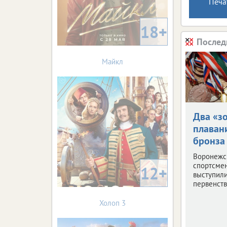
Печа
18+
Послед
Майкл
Два «зо
плаван
бронза 
Воронежс
спортсме
12+
выступили
первенств
Холоп 3