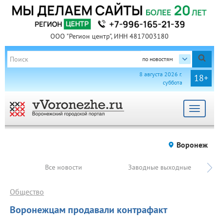
ООО "Регион центр", ИНН 4817003180
по новостям
8 августа 2026 г.
18+
суббота
Toggle
navigat
Воронеж
Все новости
Заводные выходные
Общество
Воронежцам продавали контрафакт