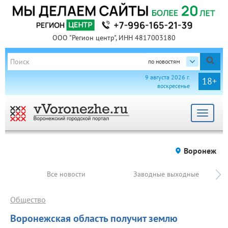
ООО "Регион центр", ИНН 4817003180
по новостям
9 августа 2026 г.
18+
воскресенье
Toggle
navigat
Воронеж
Все новости
Заводные выходные
Общество
Воронежская область получит землю