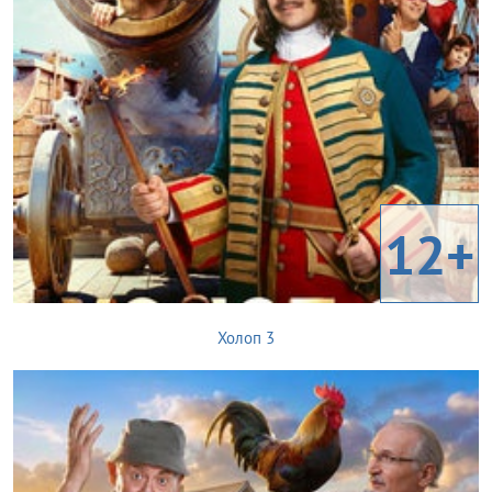
12+
Холоп 3