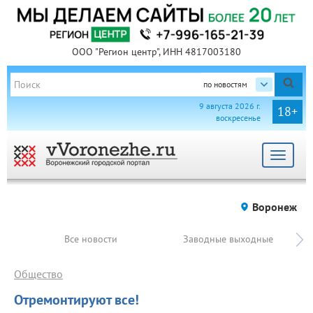
ООО "Регион центр", ИНН 4817003180
по новостям
9 августа 2026 г.
18+
воскресенье
Toggle
navigat
Воронеж
Все новости
Заводные выходные
Общество
Отремонтируют все!